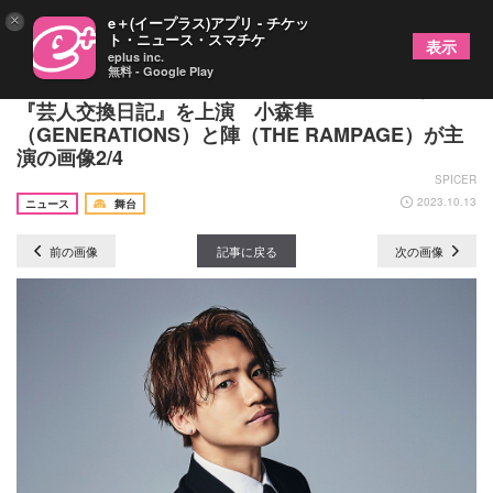
×
e＋(イープラス)アプリ - チケッ
ト・ニュース・スマチケ
表示
eplus inc.
無料 - Google Play
鈴木おさむ、放送作家キャリア最後の公演となる
『芸人交換日記』を上演 小森隼
（GENERATIONS）と陣（THE RAMPAGE）が主
演の画像2/4
SPICER
2023.10.13
ニュース
舞台
前の画像
記事に戻る
次の画像