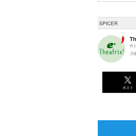
SPICER
Th
舞台
演
ポスト