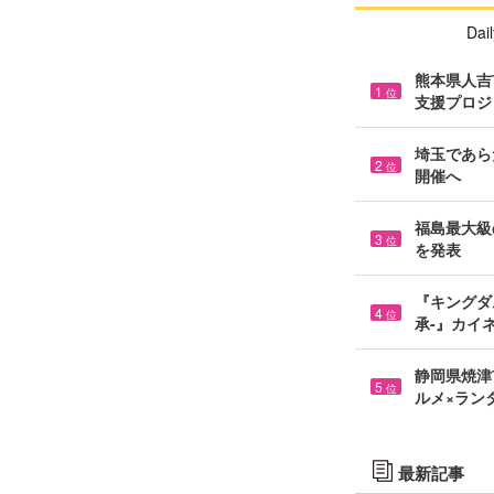
Dail
熊本県人吉市
1
位
支援プロジ
埼玉であら
2
位
開催へ
福島最大級の
3
位
を発表
『キングダ
4
位
承-』カイ
静岡県焼津市
5
位
ルメ×ラン
最新記事