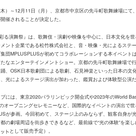
日（木）～12月11日（月）、京都市中京区の先斗町歌舞練場にて、『
が開催されることが決定した。
 光が彩る演舞祭』は、歌舞伎・演劇や映像を中心に、日本文化を
ンメント企業である松竹株式会社と、音・映像・光によるステ
集団MPLUSPLUSが初めてコラボレーションする本イベント
新たなエンターテインメントショー。京都の先斗町歌舞練場で
踊、OSK日本歌劇団による歌劇、石見神楽といった日本の文
に、光によるステージ演出が加わった、鑑賞および体験型公演
は、東京2020パラリンピック開会式や2023年のWorld Base
WBC）のオープニングセレモニーなど、国際的なイベントの演出で
PLUSが参画。今回初めて、ステージ上のみならず、観客自身が
都の劇場周辺を街歩きできるなど、最前線で“光の体験”を楽し
として販売予定）。