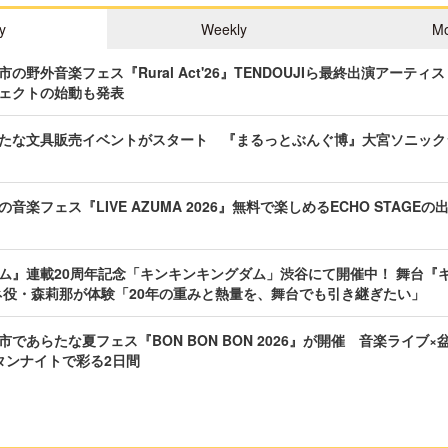
y
Weekly
Mo
の野外音楽フェス『Rural Act'26』TENDOUJIら最終出演アーテ
ェクトの始動も発表
たな文具販売イベントがスタート 『まるっとぶんぐ博』大宮ソニック
音楽フェス『LIVE AZUMA 2026』無料で楽しめるECHO STAGE
ム』連載20周年記念「キンキンキングダム」渋谷にて開催中！ 舞台『キ
ネ役・森莉那が体験「20年の重みと熱量を、舞台でも引き継ぎたい」
であらたな夏フェス『BON BON BON 2026』が開催 音楽ライブ×
タンナイトで彩る2日間