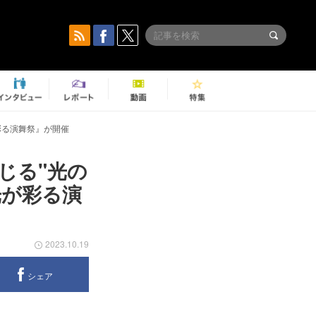
彩る演舞祭』が開催
じる"光の
光が彩る演
2023.10.19
シェア