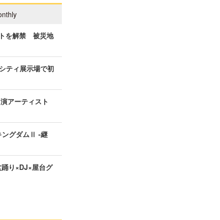
nthly
ィストを解禁 被災地
シティ展示場で初
の出演アーティスト
ングダムⅡ -継
盆踊り×DJ×屋台グ