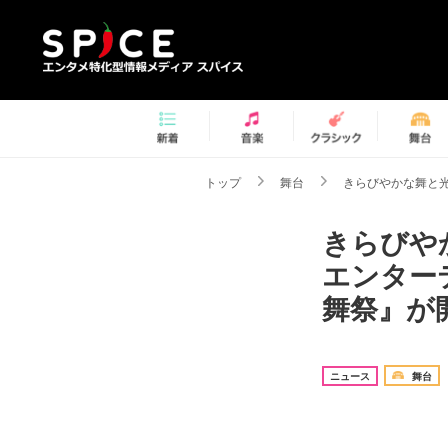
トップ
舞台
きらびやかな舞と光
きらびや
エンターテ
舞祭』が
ニュース
舞台