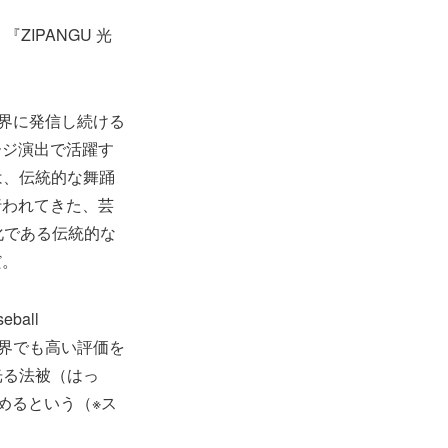
ZIPANGU 光
世界に発信し続ける
ージ演出で活躍す
は、伝統的な舞踊
行われてきた、芸
化である伝統的な
だ。
ball
世界でも高い評価を
光る法被（はっ
めるという（※ス