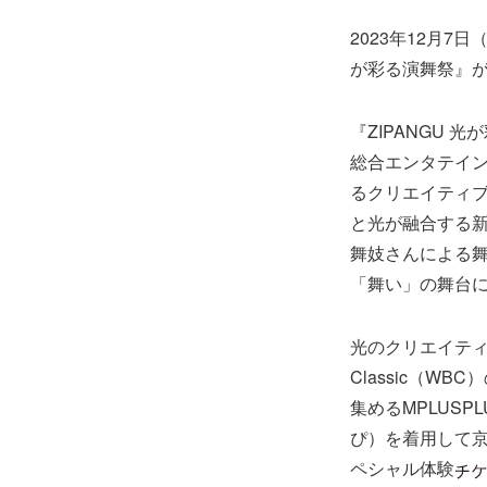
2023年12月7
が彩る演舞祭』
『ZIPANGU
総合エンタテイ
るクリエイティブ
と光が融合する
舞妓さんによる舞
「舞い」の舞台
光のクリエイティブに
Classic（
集めるMPLUS
ぴ）を着用して京
ペシャル体験