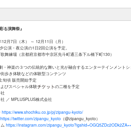
光が彩る演舞祭』
年12月7日（木） ～ 12月11日（月）
。夕公演・夜公演の1日2回公演を予定。
歌舞練場（京都府京都市中京区先斗町通三条下ル橋下町130）
歌劇・神楽の３つの伝統的な舞いと光が融合するエンターテインメントシ
や街歩き体験などの体験型コンテンツ
月上旬頃 販売開始予定
およびスペシャル体験
の二種を予定
会社
 ／ MPLUSPLUS株式会社
ジ
https://www.shochiku.co.jp/pj/zipangu-kyoto/
）
https://twitter.com/zipangu_kyoto
（@zipangu_kyoto）
ラム
https://instagram.com/zipangu_kyoto?igshid=OGQ5ZDc2ODk2ZA=