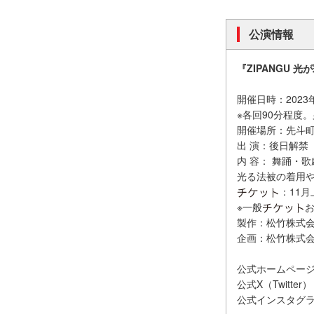
公演情報
『ZIPANGU 
開催日時：2023
※各回90分程度
開催場所：先斗町
出 演：後日解禁
内 容： 舞踊・
光る法被の着用
：11
※一般
製作：松竹株式
企画：松竹株式会社
公式ホームペー
公式X（Twitter
公式インスタグ