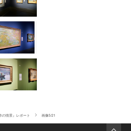
作の情景』レポート
画像5/21