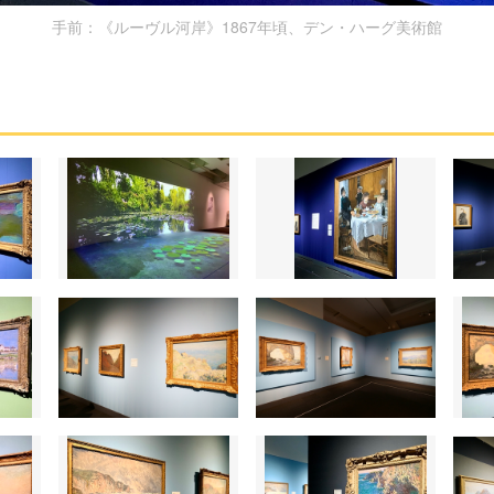
手前：《ルーヴル河岸》1867年頃、デン・ハーグ美術館