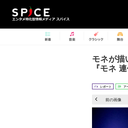
モネが描
『モネ 連
レポート
ア
前の画像