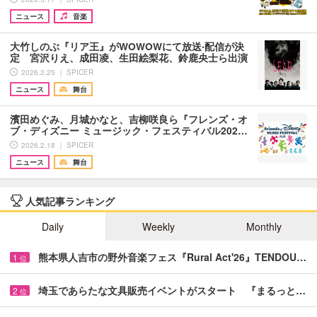
ニュース
音楽
大竹しのぶ『リア王』がWOWOWにて放送‧配信が決
定 宮沢りえ、成田凌、生田絵梨花、鈴鹿央士ら出演
2026.2.25 ｜ SPICER
ニュース
舞台
濱田めぐみ、月城かなと、吉柳咲良ら『フレンズ・オ
ブ・ディズニー ミュージック・フェスティバル202…
2026.2.18 ｜ SPICER
ニュース
舞台
人気記事ランキング
Daily
Weekly
Monthly
熊本県人吉市の野外音楽フェス『Rural Act'26』TENDOU…
1
位
埼玉であらたな文具販売イベントがスタート 『まるっと…
2
位