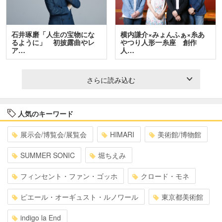
石井琢磨「人生の宝物にな
横内謙介×みょんふぁ×糸あ
るように」 初披露曲やレ
やつり人形一糸座 創作
ア…
人…
さらに読み込む
人気のキーワード
展示会/博覧会/展覧会
HIMARI
美術館/博物館
SUMMER SONIC
堀ちえみ
フィンセント・ファン・ゴッホ
クロード・モネ
ピエール・オーギュスト・ルノワール
東京都美術館
indigo la End