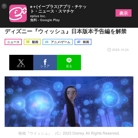
×
e＋(イープラス)アプリ - チケッ
ト・ニュース・スマチケ
表示
eplus inc.
無料 - Google Play
生田絵梨花の歌声に「素晴らしい才能」との評価
ディズニー『ウィッシュ』日本版本予告編を解禁
ニュース
動画
アニメ/ゲーム
映画
2023.10.24
ポスト
シェア
送る
映画『ウイッシュ』 （C）2023 Disney. All Rights Reserved.