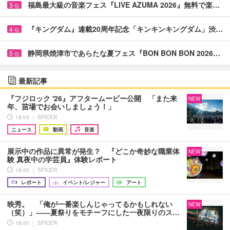
福島最大級の音楽フェス『LIVE AZUMA 2026』無料で楽…
3
位
『キングダム』連載20周年記念「キンキンキングダム」渋…
4
位
静岡県焼津市であらたな夏フェス『BON BON BON 2026…
5
位
最新記事
『フジロック '26』アフタームービー公開 「また来
NEW
年、苗場でお会いしましょう！」
18:03 ｜ SPICER
ニュース
動画
音楽
展示中の作品に異常が発生？ 『どこか奇妙な職業体
NEW
験 真夜中の学芸員』体験レポート
18:00 ｜ SPICER
レポート
イベント/レジャー
アート
映秀。 「俺が一番楽しんじゃってるかもしれない
NEW
（笑）」――夏祭りをモチーフにした一夜限りのス…
18:00 ｜ SPICER