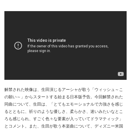
解禁された映像は、生田演じるアーシャが歌う「ウィッシュ～こ
の願い～」からスタートする始まる日本版予告。今回解禁された
同曲について、生田は、「とてもエモーショナルで力強さを感じ
るとともに、祈りのような優しさ、柔らかさ、迷いみたいなとこ
ろも感じられ、すごく色々な要素が入っていてドラマティック」
とコメント。また、生田が歌う本楽曲について、ディズニー米国