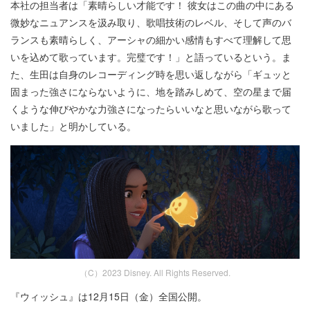
本社の担当者は「素晴らしい才能です！ 彼女はこの曲の中にある
微妙なニュアンスを汲み取り、歌唱技術のレベル、そして声のバ
ランスも素晴らしく、アーシャの細かい感情もすべて理解して思
いを込めて歌っています。完璧です！」と語っているという。ま
た、生田は自身のレコーディング時を思い返しながら「ギュッと
固まった強さにならないように、地を踏みしめて、空の星まで届
くような伸びやかな力強さになったらいいなと思いながら歌って
いました」と明かしている。
（C）2023 Disney. All Rights Reserved.
『ウィッシュ』は12月15日（金）全国公開。