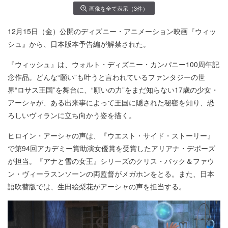
画像を全て表示（3件）
12月15日（金）公開のディズニー・アニメーション映画『ウィッ
シュ』から、日本版本予告編が解禁された。
『ウィッシュ』は、ウォルト・ディズニー・カンパニー100周年記
念作品。どんな“願い”も叶うと言われているファンタジーの世
界“ロサス王国”を舞台に、“願いの力”をまだ知らない17歳の少女・
アーシャが、ある出来事によって王国に隠された秘密を知り、恐
ろしいヴィランに立ち向かう姿を描く。
ヒロイン・アーシャの声は、『ウエスト・サイド・ストーリー』
で第94回アカデミー賞助演女優賞を受賞したアリアナ・デボーズ
が担当。『アナと雪の女王』シリーズのクリス・バック＆ファウ
ン・ヴィーラスンソーンの両監督がメガホンをとる。また、日本
語吹替版では、生田絵梨花がアーシャの声を担当する。