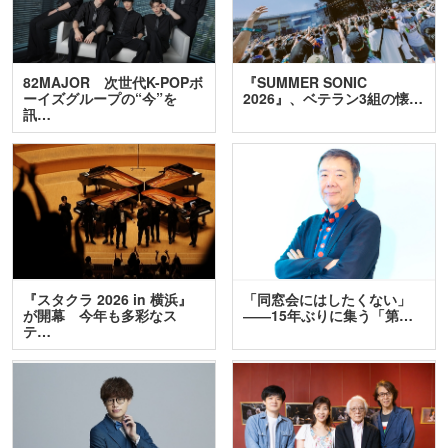
82MAJOR 次世代K-POPボ
『SUMMER SONIC
ーイズグループの“今”を
2026』、ベテラン3組の懐…
訊…
『スタクラ 2026 in 横浜』
「同窓会にはしたくない」
が開幕 今年も多彩なス
――15年ぶりに集う「第…
テ…