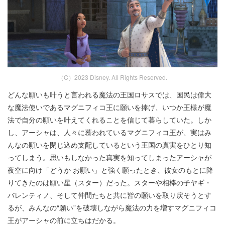
（C）2023 Disney. All Rights Reserved.
どんな願いも叶うと言われる魔法の王国ロサスでは、国民は偉大
な魔法使いであるマグニフィコ王に願いを捧げ、いつか王様が魔
法で自分の願いを叶えてくれることを信じて暮らしていた。しか
し、アーシャは、人々に慕われているマグニフィコ王が、実はみ
んなの願いを閉じ込め支配しているという王国の真実をひとり知
ってしまう。思いもしなかった真実を知ってしまったアーシャが
夜空に向け「どうか お願い」と強く願ったとき、彼女のもとに降
りてきたのは願い星（スター）だった。スターや相棒の子ヤギ・
バレンティノ、そして仲間たちと共に皆の願いを取り戻そうとす
るが、みんなの“願い”を破壊しながら魔法の力を増すマグニフィコ
王がアーシャの前に立ちはだかる。