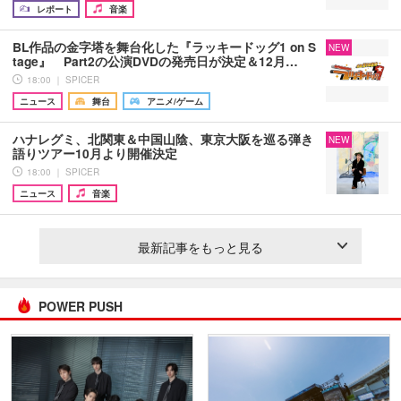
レポート
音楽
BL作品の金字塔を舞台化した『ラッキードッグ1 on S
NEW
tage』 Part2の公演DVDの発売日が決定＆12月…
18:00 ｜ SPICER
ニュース
舞台
アニメ/ゲーム
ハナレグミ、北関東＆中国山陰、東京大阪を巡る弾き
NEW
語りツアー10月より開催決定
18:00 ｜ SPICER
ニュース
音楽
最新記事をもっと見る
POWER PUSH