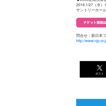
2016.1/27（水）
サントリーホー
問合せ：新日本
http://www.njp.or.
ポスト