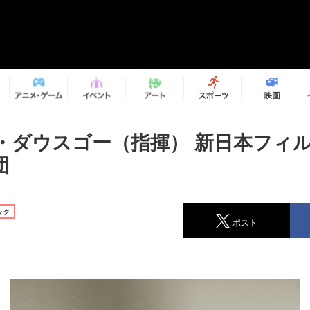
・ダウスゴー（指揮） 新日本フィ
団
ック
ポスト