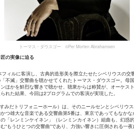
トーマス・ダウスゴー ©Per Morten Abrahamsen
名匠の実像に迫る
本フィルに客演し、古典的造形美を際立たせたシベリウスの交
の「不滅」交響曲を聴かせてくれたトーマス・ダウスゴー。母
センほかを鮮烈な響きで聴かせ、聴衆からは称賛が、オーケス
送られた結果、今回は2プログラムでの客演が実現した。
（すみだトリフォニーホール）は、そのニールセンとシベリウ
的かつ雄大な音楽である交響曲第5番は、東京であってもなかな
スの「レンミンケイネン」（レンミンカイネン）組曲も、幻惑
む“もうひとつの交響曲”であり、力強い響きに圧倒される一夜