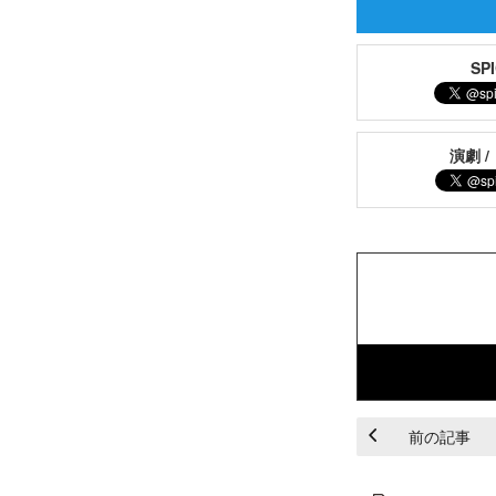
S
演劇 /
前の記事