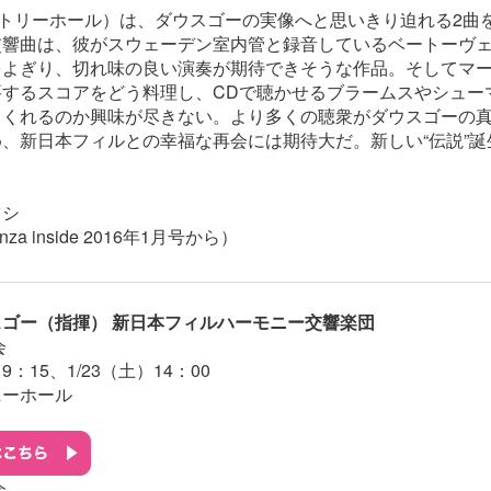
トリーホール）は、ダウスゴーの実像へと思いきり迫れる2曲
交響曲は、彼がスウェーデン室内管と録音しているベートーヴ
をよぎり、切れ味の良い演奏が期待できそうな作品。そしてマー
要するスコアをどう料理し、CDで聴かせるブラームスやシュー
てくれるのか興味が尽きない。より多くの聴衆がダウスゴーの
、新日本フィルとの幸福な再会には期待大だ。新しい“伝説”誕
ツシ
za inside 2016年1月号から）
ゴー（指揮） 新日本フィルハーモニー交響楽団
会
）19：15、1/23（土）14：00
ニーホール
会