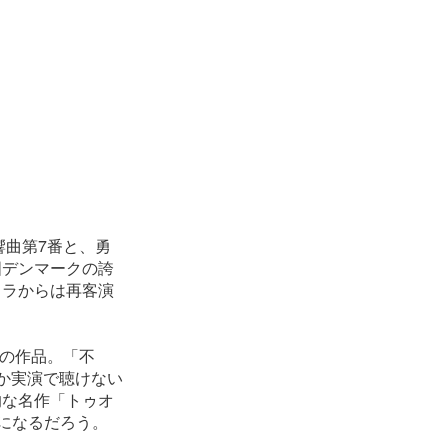
響曲第7番と、勇
国デンマークの誇
トラからは再客演
スの作品。「不
か実演で聴けない
的な名作「トゥオ
になるだろう。