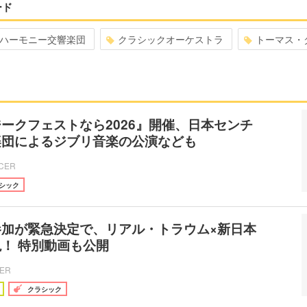
ード
ハーモニー交響楽団
クラシックオーケストラ
トーマス・
ークフェストなら2026』開催、日本センチ
楽団によるジブリ音楽の公演なども
ICER
シック
参加が緊急決定で、リアル・トラウム×新日本
！ 特別動画も公開
CER
クラシック