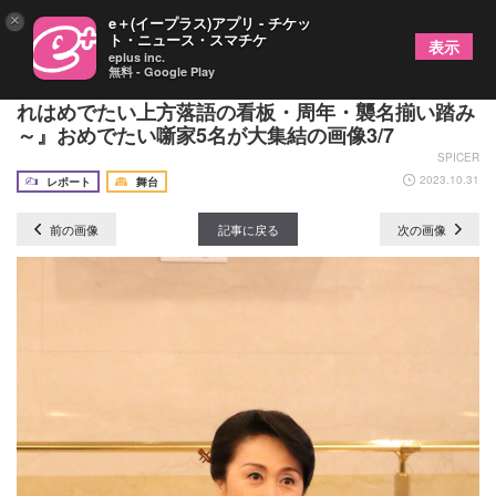
×
e＋(イープラス)アプリ - チケッ
ト・ニュース・スマチケ
表示
eplus inc.
無料 - Google Play
大阪松竹座開場100周年記念『松竹特選落語会～こ
れはめでたい上方落語の看板・周年・襲名揃い踏み
～』おめでたい噺家5名が大集結の画像3/7
SPICER
2023.10.31
レポート
舞台
前の画像
記事に戻る
次の画像