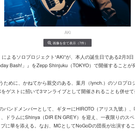
AKi
画像を全て表示（7件）
によるソロプロジェクト“AKi”が、本人の誕生日である2月3日 (土
Birthday Bash!」』をZepp Shinjuku（TOKYO）で開催する
祝うために、かねてから親交のある、葉月（lynch.）のソロプロ
LM.Cをゲストに招いて3マンライブとして開催されることも併せ
iのバンドメンバーとして、ギターにHIROTO（アリス九號.）、
E）、ドラムにShinya（DIR EN GREY）を迎え、一夜限りの
ブに華を添える。なお、MCとしてNoGoDの団長が出演する