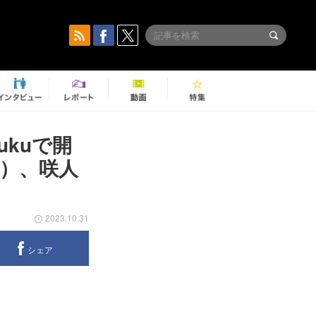
ukuで開
.）、咲人
）
2023.10.31
シェア