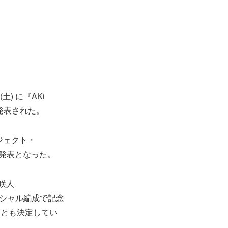
) に『AKi
ことが発表された。
ジェクト・
て発表となった。
咲人
スペシャル編成で記念
ことも決定してい