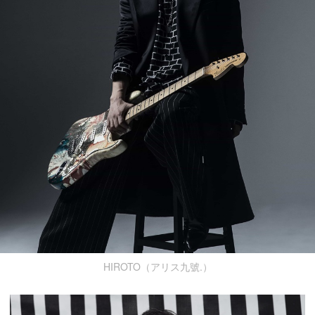
HIROTO（アリス九號.）