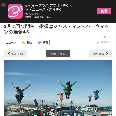
×
e＋(イープラス)アプリ - チケッ
ト・ニュース・スマチケ
表示
eplus inc.
無料 - Google Play
『ラ・ラ・ランド』のシネマ・コンサート、2024年
2月に再び開催 指揮はジャスティン・ハーウィッ
ツの画像4/6
SPICER
2023.11.9
ニュース
舞台
映画
前の画像
記事に戻る
次の画像