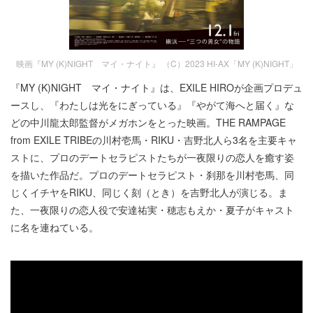
映画『MY (K)NIGHT マイ・ナイト』 （C）2023 HI-AX「MY (K)NIGHT」
『MY (K)NIGHT マイ・ナイト』は、EXILE HIROが企画プロデュ
ースし、『わたしは光をにぎっている』『やがて海へと届く』な
どの中川龍太郎監督がメガホンをとった映画。THE RAMPAGE
from EXILE TRIBEの川村壱馬・RIKU・吉野北人ら3名を主要キャ
ストに、プロのデートセラピストたちが一夜限りの恋人を癒す姿
を描いた作品だ。プロのデートセラピスト・刹那を川村壱馬、同
じくイチヤをRIKU、同じく刻（とき）を吉野北人が演じる。ま
た、一夜限りの恋人役で安達祐実・穂志もえか・夏子がキャスト
に名を連ねている。