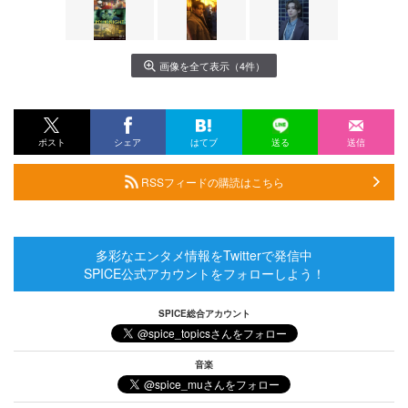
画像を全て表示（4件）
ポスト
シェア
はてブ
送る
送信
RSSフィードの購読はこちら
多彩なエンタメ情報をTwitterで発信中
SPICE公式アカウントをフォローしよう！
SPICE総合アカウント
音楽