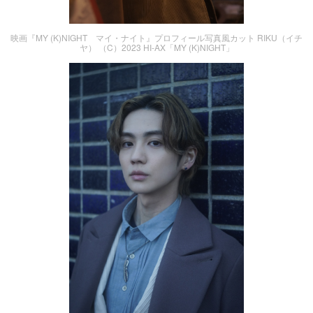
映画『MY (K)NIGHT マイ・ナイト』プロフィール写真風カット RIKU（イチ
ヤ） （C）2023 HI-AX「MY (K)NIGHT」