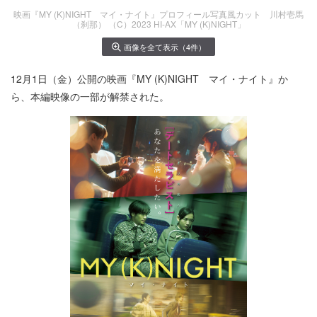
映画『MY (K)NIGHT マイ・ナイト』プロフィール写真風カット 川村壱馬
（刹那） （C）2023 HI-AX「MY (K)NIGHT」
画像を全て表示（4件）
12月1日（金）公開の映画『MY (K)NIGHT マイ・ナイト』か
ら、本編映像の一部が解禁された。