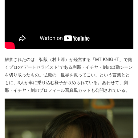
解禁されたのは、弘毅（村上淳）が経営する「MT KNIGHT」で働
くプロの“デートセラピスト”である刹那・イチヤ・刻の出勤シーン
を切り取ったもの。弘毅の「世界を救ってこい」という言葉とと
もに、3人が車に乗り込む様子が収められている。あわせて、刹
那・イチヤ・刻のプロフィール写真風カットも公開されている。