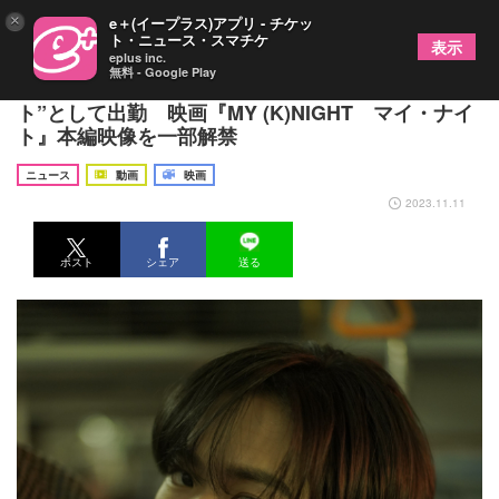
×
e＋(イープラス)アプリ - チケッ
ト・ニュース・スマチケ
表示
eplus inc.
無料 - Google Play
川村壱馬・RIKU・吉野北人が“デートセラピス
ト”として出勤 映画『MY (K)NIGHT マイ・ナイ
ト』本編映像を一部解禁
ニュース
動画
映画
2023.11.11
ポスト
シェア
送る