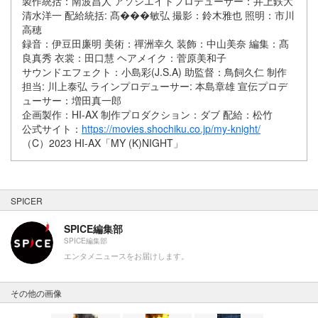
製作統括：南波昌人 アソシエイトプロデューサー：井上鉄大
清水洋一 配給統括: 髙���敏弘 撮影：鈴木雅也 照明：市川
高穂
録音：伊豆田廉明 美術：禪洲幸久 装飾：中山美奈 編集：髙
良真秀 衣裳：田口慧 ヘアメイク：菅原美和子
サウンドエフェクト：小島彩(J.S.A) 助監督：鳥飼久仁 制作
担当: 川上泰弘 ラインプロデューサー: 本島章雄 宣伝プロデ
ューサー：増田真一郎
企画製作：HI-AX 制作プロダクション：ダブ 配給：松竹
公式サイト：
https://movies.shochiku.co.jp/my-knight/
（C）2023 HI-AX「MY (K)NIGHT」
SPICER
SPICE編集部
SPICE編集部
エンタメニュースをお届けします。
その他の画像