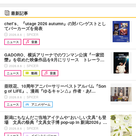
最新記事
chef’s、『utage 2026 autumn』の対バンゲストとし
てパーカーズを発表
2026.8.6 ｜ SPICER
ニュース
音楽
GADORO、横浜アリーナでのワンマン公演『一家団
欒』を収めた映像作品を9月にリリース トレーラ…
2026.8.6 ｜ SPICER
ニュース
動画
音楽
亜咲花、10周年アニバーサリーベストアルバム『Son
g of LIFE』、漫画『ゆるキャン△』作者・あf…
2026.8.6 ｜ SPICER
ニュース
アニメ/ゲーム
新潟にちなんだご当地アイテムや“おいしい文具”も登
場 文具の祭典『文具女子博 pop-up in 新潟2026』…
2026.8.6 ｜ SPICER
ニュース
イベント/レジャー