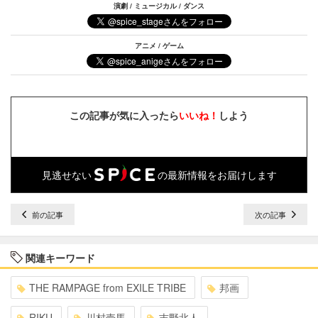
演劇 / ミュージカル / ダンス
アニメ / ゲーム
この記事が気に入ったら
いいね！
しよう
見逃せない
の最新情報をお届けします
前の記事
次の記事
関連キーワード
THE RAMPAGE from EXILE TRIBE
邦画
RIKU
川村壱馬
吉野北人