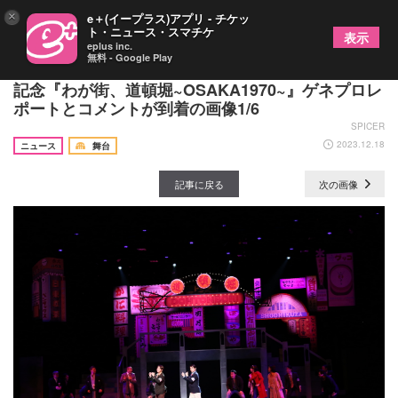
×
e＋(イープラス)アプリ - チケッ
ト・ニュース・スマチケ
表示
eplus inc.
無料 - Google Play
浜中文一＆室龍太W主演、大阪松竹座開場100周年
記念『わが街、道頓堀~OSAKA1970~』ゲネプロレ
ポートとコメントが到着の画像1/6
SPICER
2023.12.18
ニュース
舞台
記事に戻る
次の画像