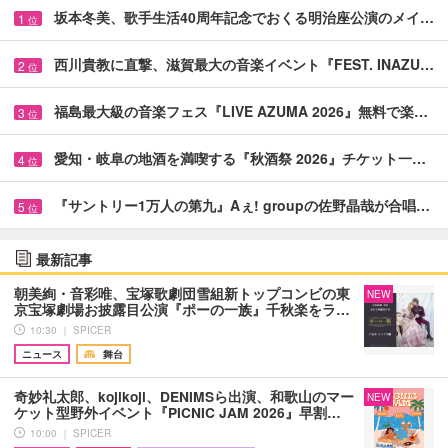
坂本冬美、歌手生活40周年記念でおくる明治座公演のメイ…
1
位
西川貴教に直撃、滋賀最大の音楽イベント『FEST. INAZU…
2
位
福島最大級の音楽フェス『LIVE AZUMA 2026』無料で楽…
3
位
愛知・岐阜の地酒を満喫する『秋酒祭 2026』チケット一…
4
位
『サントリー1万人の第九』Aぇ! groupの佐野晶哉が合唱…
5
位
最新記事
朝美絢・音彩唯、宝塚歌劇団雪組新トップコンビの東
NEW
京宝塚劇場お披露目公演『ポーの一族』千秋楽をラ…
10:30 ｜ SPICER
ニュース
舞台
奇妙礼太郎、kojikoji、DENIMSら出演、和歌山のマー
NEW
ケット型野外イベント『PICNIC JAM 2026』早割…
10:00 ｜ SPICER