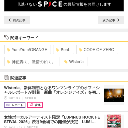
見逃せない
の最新情報をお届けします
前の記事
次の記事
関連キーワード
Yum!Yum!ORANGE
ЯeaL
CODE OF ZERO
神使轟く、激情の如く。
Wisteria
関連記事
Wisteria、新体制初となるワンマンライブのオフィシ
ャルレポートが到着 新曲「オレンジデイズ」を初…
2026.3.9 ｜ SPICER
レポート
音楽
女性ボーカルアーティスト限定『LUPINUS ROCK FE
STIVAL 2026』渋谷9会場での開催が決定 LUMi…
2026.1.21 ｜ SPICER