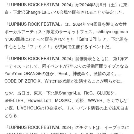
『LUPINUS ROCK FESTIVAL 2024』が2024年3月9日（土）に東
京・下北沢Shangri-Laほか10会場で開催されることが決定した。
『LUPINUS ROCK FESTIVAL』は、2024年で4回目を迎える女性
ボーカルアーティスト限定のサーキットフェス。shibuya eggman
で300回超にわたって開催されてきた『Girl's UP!!!』と、下北沢を
中心とした『ファミメ！』が共同で主催するイベントだ。
『LUPINUS ROCK FESTIVAL 2024』開催発表とともに、第1弾ア
ーティストとして、同イベントが7年ぶりの活動再開ライブとなる
Yum!Yum!ORANGEのほか、ЯeaL、神使轟く、激情の如く。、
CODE OF ZERO X、Wisteriaの5組が出演することが明らかに。
なお、当日は、東京・下北沢Shangri-La、ReG、CLUB251、
SHELTER、Flowers Loft、MOSAiC、近松、WAVER、ろくでもな
い夜、LIVE HOLICの10会場が、リストバンド装着の上で往来自由
となる。
『LUPINUS ROCK FESTIVAL 2024』の
は、イープラスに