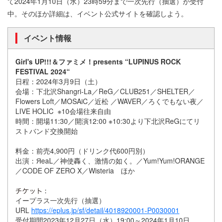
て2024年1月10日（水）23時59分まで一次先行（抽選）が受付
中。そのほか詳細は、イベント公式サイトを確認しよう。
イベント情報
Girl's UP!!!＆ファミメ！presents “LUPINUS ROCK
FESTIVAL 2024“
日程：2024年3月9日（土）
会場：下北沢Shangri-La／ReG／CLUB251／SHELTER／
Flowers Loft／MOSAiC／近松 ／WAVER／ろくでもない夜／
LIVE HOLIC ※10会場往来自由
時間：開場11:30／開演12:00 ※10:30より下北沢ReGにてリ
ストバンド交換開始
料金：前売4,900円（ドリンク代600円別）
出演：ЯeaL／神使轟く、激情の如く。／Yum!Yum!ORANGE
／CODE OF ZERO X／Wisteria ほか
：
イープラス一次先行（抽選）
URL
https://eplus.jp/sf/detail/4018920001-P0030001
受付期間2023年12月27日（水）19:00～2024年1月10日