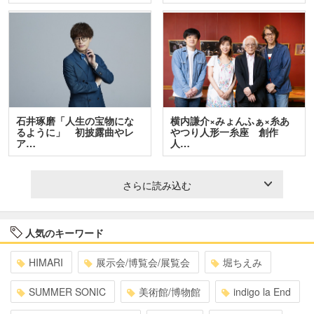
石井琢磨「人生の宝物にな
横内謙介×みょんふぁ×糸あ
るように」 初披露曲やレ
やつり人形一糸座 創作
ア…
人…
さらに読み込む
人気のキーワード
HIMARI
展示会/博覧会/展覧会
堀ちえみ
SUMMER SONIC
美術館/博物館
indigo la End