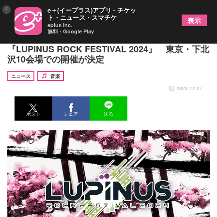
×
e＋(イープラス)アプリ - チケッ
ト・ニュース・スマチケ
表示
eplus inc.
無料 - Google Play
女性ボーカルアーティスト限定のサーキットフェス
『LUPINUS ROCK FESTIVAL 2024』 東京・下北
沢10会場での開催が決定
ニュース
音楽
2023.12.27
ポスト
シェア
送る