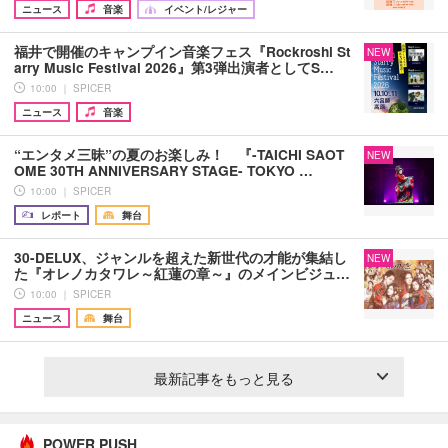
ニュース
音楽
イベント/レジャー
福井で開催のキャンプイン音楽フェス『Rockroshi St
NEW
arry Music Festival 2026』第3弾出演者としてS…
10:00 ｜ SPICER
ニュース
音楽
“エンタメ三昧”の夏のお楽しみ！ 『-TAICHI SAOT
NEW
OME 30TH ANNIVERSARY STAGE- TOKYO …
10:00 ｜ SPICER
レポート
舞台
30-DELUX、ジャンルを超えた新世代の才能が集結し
NEW
た『オレノカタワレ～紅蓮の章～』のメインビジュ…
10:00 ｜ SPICER
ニュース
舞台
最新記事をもっと見る
POWER PUSH