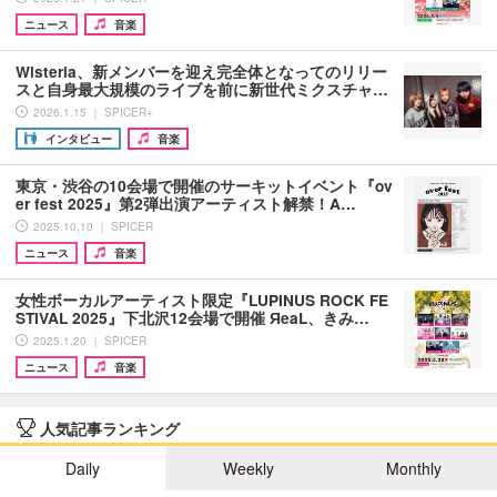
ニュース
音楽
Wisteria、新メンバーを迎え完全体となってのリリー
スと自身最大規模のライブを前に新世代ミクスチャ…
2026.1.15 ｜ SPICER+
インタビュー
音楽
東京・渋谷の10会場で開催のサーキットイベント『ov
er fest 2025』第2弾出演アーティスト解禁！A…
2025.10.10 ｜ SPICER
ニュース
音楽
女性ボーカルアーティスト限定『LUPINUS ROCK FE
STIVAL 2025』下北沢12会場で開催 ЯeaL、きみ…
2025.1.20 ｜ SPICER
ニュース
音楽
人気記事ランキング
Daily
Weekly
Monthly