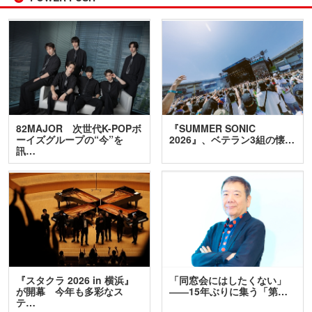
82MAJOR 次世代K-POPボ
『SUMMER SONIC
ーイズグループの“今”を
2026』、ベテラン3組の懐…
訊…
『スタクラ 2026 in 横浜』
「同窓会にはしたくない」
が開幕 今年も多彩なス
――15年ぶりに集う「第…
テ…