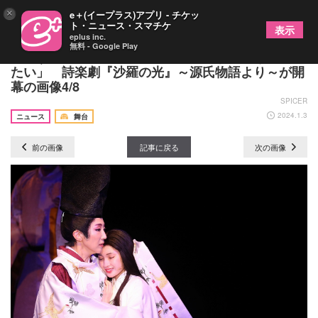
×
e＋(イープラス)アプリ - チケッ
ト・ニュース・スマチケ
表示
eplus inc.
無料 - Google Play
紅ゆずる「光源氏と私自身がリンクするように演じ
たい」 詩楽劇『沙羅の光』～源氏物語より～が開
幕の画像4/8
SPICER
2024.1.3
ニュース
舞台
前の画像
記事に戻る
次の画像