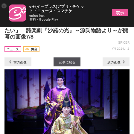
×
e＋(イープラス)アプリ - チケッ
ト・ニュース・スマチケ
表示
eplus inc.
無料 - Google Play
紅ゆずる「光源氏と私自身がリンクするように演じ
たい」 詩楽劇『沙羅の光』～源氏物語より～が開
幕の画像7/8
SPICER
2024.1.3
ニュース
舞台
前の画像
記事に戻る
次の画像