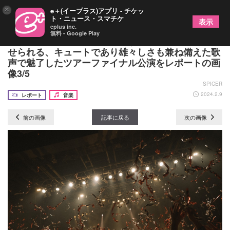
×
e＋(イープラス)アプリ - チケッ
ト・ニュース・スマチケ
表示
eplus inc.
無料 - Google Play
ナナヲアカリ ライブで体感すると一際ワクワクさ
せられる、キュートであり雄々しさも兼ね備えた歌
声で魅了したツアーファイナル公演をレポートの画
像3/5
SPICER
2024.2.9
レポート
音楽
前の画像
記事に戻る
次の画像