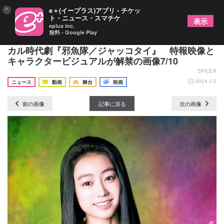
×
e＋(イープラス)アプリ - チケッ
ト・ニュース・スマチケ
表示
eplus inc.
無料 - Google Play
佐藤流司ら個性豊かなメンバーがおくる、ミュージ
カル時代劇『邪魚隊／ジャッコタイ』 特報映像と
キャラクタービジュアルが解禁の画像7/10
SPICER
2024.2.2
ニュース
動画
舞台
映画
前の画像
記事に戻る
次の画像