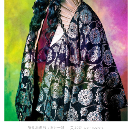
安食満親 役：石井一彰 (C)2024 toei-movie-st