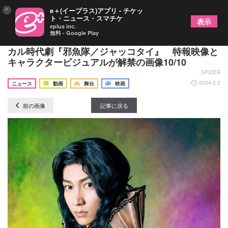
×
e＋(イープラス)アプリ - チケッ
ト・ニュース・スマチケ
表示
eplus inc.
無料 - Google Play
佐藤流司ら個性豊かなメンバーがおくる、ミュージ
カル時代劇『邪魚隊／ジャッコタイ』 特報映像と
キャラクタービジュアルが解禁の画像10/10
SPICER
2024.2.2
ニュース
動画
舞台
映画
前の画像
記事に戻る