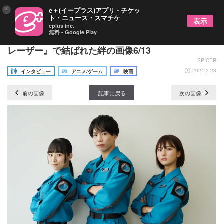
×
e＋(イープラス)アプリ - チケッ
ト・ニュース・スマチケ
表示
eplus inc.
無料 - Google Play
搗宮姫奈×内藤好美×梶原颯が感謝『ウルトラマンブ
レーザー』で結ばれた絆の画像6/13
SPICER
2024.2.23
インタビュー
アニメ/ゲーム
映画
前の画像
記事に戻る
次の画像