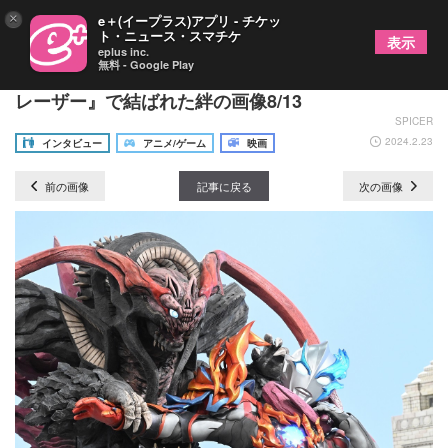
×
e＋(イープラス)アプリ - チケッ
ト・ニュース・スマチケ
表示
eplus inc.
無料 - Google Play
搗宮姫奈×内藤好美×梶原颯が感謝『ウルトラマンブ
レーザー』で結ばれた絆の画像8/13
SPICER
2024.2.23
インタビュー
アニメ/ゲーム
映画
前の画像
記事に戻る
次の画像