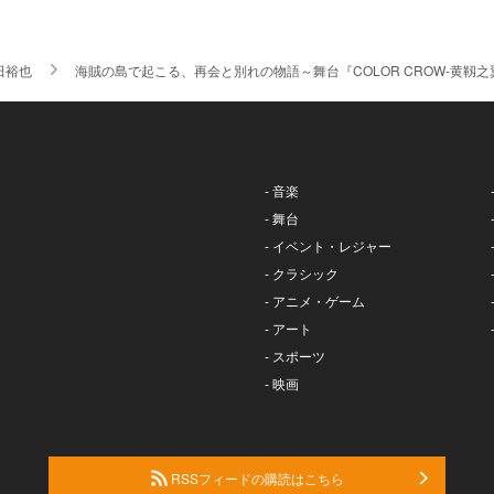
田裕也
海賊の島で起こる、再会と別れの物語～舞台『COLOR CROW-黄靱
- 音楽
- 舞台
- イベント・レジャー
- クラシック
- アニメ・ゲーム
- アート
- スポーツ
- 映画
RSSフィードの購読はこちら