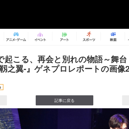
で起こる、再会と別れの物語～舞台『
黄靱之翼-』ゲネプロレポートの画像2/
台
記事に戻る