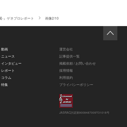
之翼-』ゲネプロレポート
画像2/10
- 動画
運営会社
- ニュース
記事提供一覧
- インタビュー
掲載依頼 / お問い合わせ
- レポート
採用情報
- コラム
利用規約
- 特集
プライバシーポリシー
JASRAC許諾第9008487009Y31018号