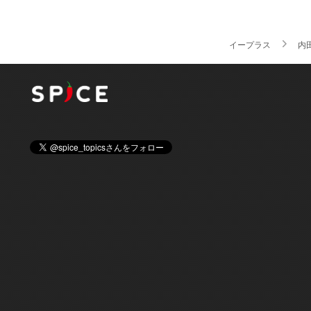
イープラス
内