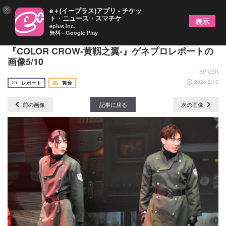
×
e＋(イープラス)アプリ - チケッ
ト・ニュース・スマチケ
表示
eplus inc.
無料 - Google Play
海賊の島で起こる、再会と別れの物語～舞台
『COLOR CROW-黄靱之翼-』ゲネプロレポートの
画像5/10
SPICER
2024.2.10
レポート
舞台
前の画像
記事に戻る
次の画像