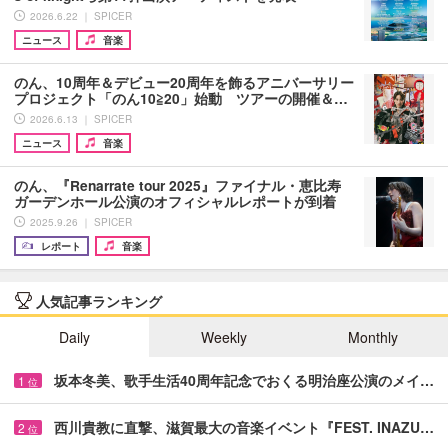
2026.6.22 ｜ SPICER
ニュース
音楽
のん、10周年＆デビュー20周年を飾るアニバーサリー
プロジェクト「のん10≧20」始動 ツアーの開催＆…
2026.6.13 ｜ SPICER
ニュース
音楽
のん、『Renarrate tour 2025』ファイナル・恵比寿
ガーデンホール公演のオフィシャルレポートが到着
2025.9.26 ｜ SPICER
レポート
音楽
人気記事ランキング
Daily
Weekly
Monthly
坂本冬美、歌手生活40周年記念でおくる明治座公演のメイ…
1
位
西川貴教に直撃、滋賀最大の音楽イベント『FEST. INAZU…
2
位