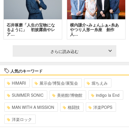
石井琢磨「人生の宝物にな
横内謙介×みょんふぁ×糸あ
るように」 初披露曲やレ
やつり人形一糸座 創作
ア…
人…
さらに読み込む
人気のキーワード
HIMARI
展示会/博覧会/展覧会
堀ちえみ
SUMMER SONIC
美術館/博物館
indigo la End
MAN WITH A MISSION
格闘技
洋楽POPS
洋楽ロック