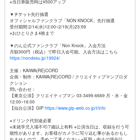
※当日券販売時は¥500アップ
▼
先行抽選
オフィシャルファンクラブ「NON KNOCK」先行抽選
受付期間:2/14(水)12:00~2/19(月)23:59
※おひとりさま4枚まで
▼のん公式ファンクラブ「Non Knock」入会方法
月額300円（税込）で即日入会可能。入会方法はこちら
https://nondesu.jp/19924/
主催：KAIWA(RE)CORD
企画・制作：KAIWA(RE)CORD / クリエイティブマンプロダ
クション
問い合わせ：
【東京公演】クリエイティブマン 03-3499-6669 月・水・金
12:00~16:00
【仙台公演】GIP
https://www.gip-web.co.jp/t/info
※ドリンク代別途必要
※未就学児入場不可/7歳以上有料 ※公演当日は、収録を行う可
能性があります。お客様がカメラに写り込む事があるかもし
れませんので、予めご了承ください ※延期・中止の場合以