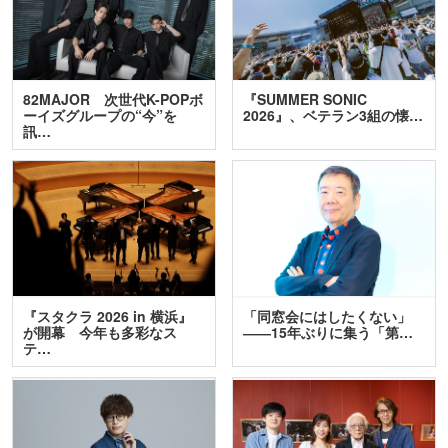
82MAJOR 次世代K-POPボ
『SUMMER SONIC
ーイズグループの“今”を
2026』、ベテラン3組の懐…
訊…
『スタクラ 2026 in 横浜』
「同窓会にはしたくない」
が開幕 今年も多彩なス
――15年ぶりに集う「第…
テ…