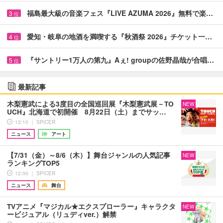
福島最大級の音楽フェス『LIVE AZUMA 2026』無料で楽…
3
位
愛知・岐阜の地酒を満喫する『秋酒祭 2026』チケット一…
4
位
『サントリー1万人の第九』Aぇ! groupの佐野晶哉が合唱…
5
位
最新記事
木梨憲武による3度目の全国巡回展『木梨憲武展－TO
NEW
UCH』北海道で初開催 8月22日（土）までサッ…
12:10 ｜ SPICER
ニュース
アート
【7/31（金）～8/6（木）】舞台ジャンルの人気記事
NEW
ランキングTOP5
12:00 ｜ SPICER
ニュース
舞台
TVアニメ『マジカル★エクスプローラー』キャラクタ
NEW
ービジュアル（リュディver.）解禁