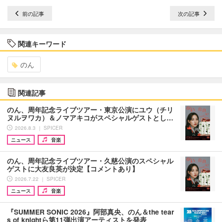
前の記事
次の記事
関連キーワード
のん
関連記事
のん、周年記念ライブツアー・東京公演にユウ（チリ
ヌルヲワカ）＆ノマアキコがスペシャルゲストとし…
2026.8.3 ｜ SPICER
ニュース
音楽
のん、周年記念ライブツアー・久慈公演のスペシャル
ゲストに大友良英が決定【コメントあり】
2026.7.22 ｜ SPICER
ニュース
音楽
『SUMMER SONIC 2026』阿部真央、のん＆the tear
s of knightら第11弾出演アーティストを発表