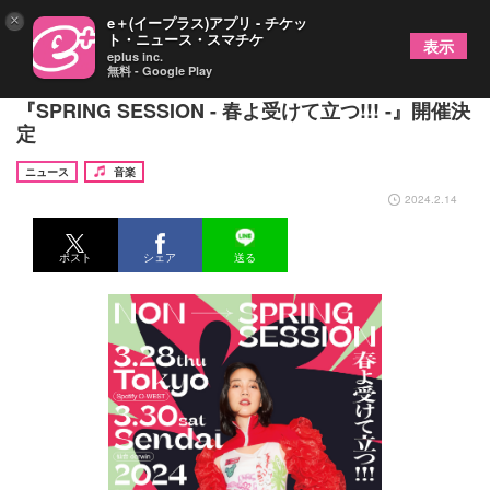
×
e＋(イープラス)アプリ - チケッ
ト・ニュース・スマチケ
表示
eplus inc.
無料 - Google Play
のん、3月に東京・仙台でワンマンライブ
『SPRING SESSION - 春よ受けて立つ!!! -』開催決
定
ニュース
音楽
2024.2.14
ポスト
シェア
送る