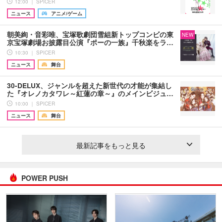
12:00 ｜ SPICER
ニュース
アニメ/ゲーム
朝美絢・音彩唯、宝塚歌劇団雪組新トップコンビの東
NEW
京宝塚劇場お披露目公演『ポーの一族』千秋楽をラ…
10:30 ｜ SPICER
ニュース
舞台
30-DELUX、ジャンルを超えた新世代の才能が集結し
た『オレノカタワレ～紅蓮の章～』のメインビジュ…
10:00 ｜ SPICER
ニュース
舞台
最新記事をもっと見る
POWER PUSH