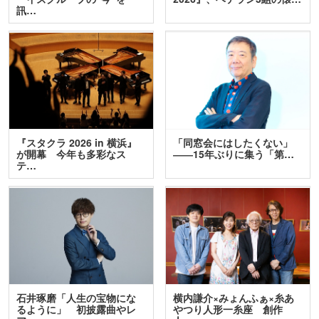
訊…
『スタクラ 2026 in 横浜』
「同窓会にはしたくない」
が開幕 今年も多彩なス
――15年ぶりに集う「第…
テ…
石井琢磨「人生の宝物にな
横内謙介×みょんふぁ×糸あ
るように」 初披露曲やレ
やつり人形一糸座 創作