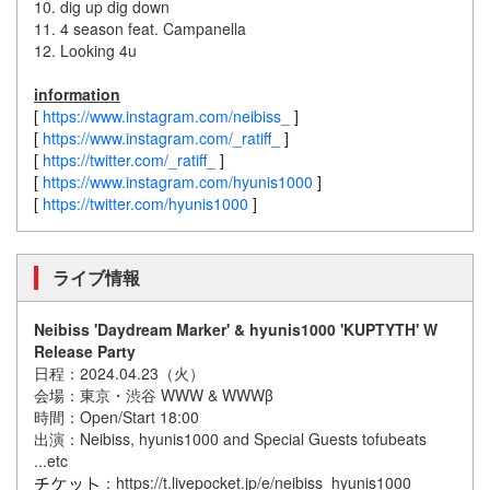
10. dig up dig down
11. 4 season feat. Campanella
12. Looking 4u
information
[
https://www.instagram.com/neibiss_
]
[
https://www.instagram.com/_ratiff_
]
[
https://twitter.com/_ratiff_
]
[
https://www.instagram.com/hyunis1000
]
[
https://twitter.com/hyunis1000
]
ライブ情報
Neibiss 'Daydream Marker' & hyunis1000 'KUPTYTH' W
Release Party
日程：2024.04.23（火）
会場：東京・渋谷 WWW & WWWβ
時間：Open/Start 18:00
出演：Neibiss, hyunis1000 and Special Guests tofubeats
...etc
：https://t.livepocket.jp/e/neibiss_hyunis1000