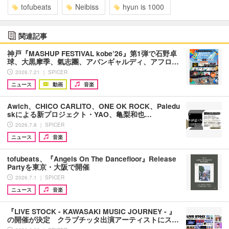
tofubeats
Neibiss
hyun is 1000
関連記事
神戸『MASHUP FESTIVAL kobe’26』第1弾で石野卓
球、大黒摩季、氣志團、アバンギャルディ、アフロ…
2026.7.21 ｜ SPICER
ニュース
動画
音楽
Awich、CHICO CARLITO、ONE OK ROCK、Paledu
skによる新プロジェクト・YAO、亀梨和也…
2026.7.8 ｜ SPICER
ニュース
音楽
tofubeats、『Angels On The Dancefloor』Release
Partyを東京・大阪で開催
2026.7.1 ｜ SPICER
ニュース
音楽
『LIVE STOCK - KAWASAKI MUSIC JOURNEY - 』
の開催が決定 クラブチッタ出演アーティストにス…