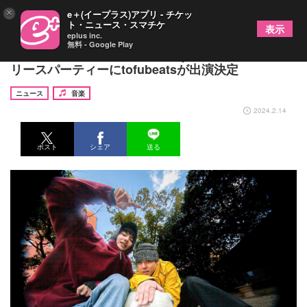
×
e＋(イープラス)アプリ - チケッ
ト・ニュース・スマチケ
表示
eplus inc.
無料 - Google Play
Neibiss、ニューアルバム『Daydream Marker』リ
リースパーティーにtofubeatsが出演決定
ニュース
音楽
2024.2.14
ポスト
シェア
送る