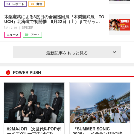
レポート
舞台
木梨憲武による3度目の全国巡回展『木梨憲武展－TO
UCH』北海道で初開催 8月22日（土）までサッ…
12:10 ｜ SPICER
ニュース
アート
最新記事をもっと見る
POWER PUSH
82MAJOR 次世代K-POPボ
『SUMMER SONIC
ーイズグループの“今”を
2026』、ベテラン3組の懐…