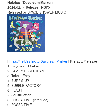
Neibiss『Daydream Marker』
2024.02.14 Release | NSP011
Released by SPACE SHOWER MUSIC
[
https://neibiss.lnk.to/DaydreamMarker
] Pre-add/Pre-save
1. Daydream Marker
2. FAMILY RESTAURANT
3. Take It Easy
4. SURF'S UP
5. BUBBLE FACTORY
6. FLASH
7. Soulful World
8. BOSSA TIME (interlude)
9. BOSSA TIME