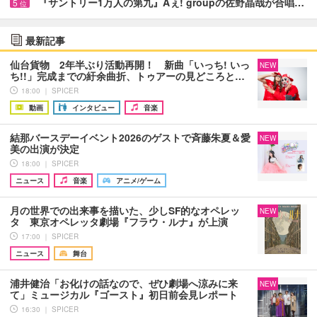
『サントリー1万人の第九』Aぇ! groupの佐野晶哉が合唱…
5
位
最新記事
仙台貨物 2年半ぶり活動再開！ 新曲「いっち! いっ
NEW
ち!!」完成までの紆余曲折、トゥアーの見どころと…
18:00 ｜ SPICER
動画
インタビュー
音楽
結那バースデーイベント2026のゲストで斉藤朱夏＆愛
NEW
美の出演が決定
18:00 ｜ SPICER
ニュース
音楽
アニメ/ゲーム
月の世界での出来事を描いた、少しSF的なオペレッ
NEW
タ 東京オペレッタ劇場『フラウ・ルナ』が上演
17:00 ｜ SPICER
ニュース
舞台
浦井健治「お化けの話なので、ぜひ劇場へ涼みに来
NEW
て」ミュージカル『ゴースト』初日前会見レポート
16:30 ｜ SPICER