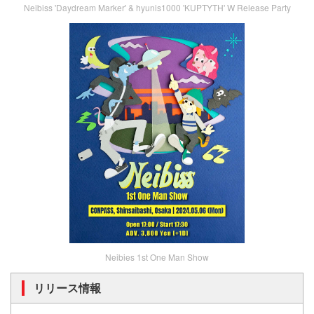
Neibiss 'Daydream Marker' & hyunis1000 'KUPTYTH' W Release Party
Neibies 1st One Man Show
リリース情報