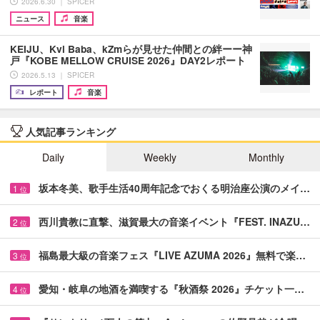
2026.6.30 ｜ SPICER
ニュース
音楽
KEIJU、Kvi Baba、kZmらが見せた仲間との絆ーー神
戸『KOBE MELLOW CRUISE 2026』DAY2レポート
2026.5.13 ｜ SPICER
レポート
音楽
人気記事ランキング
Daily
Weekly
Monthly
坂本冬美、歌手生活40周年記念でおくる明治座公演のメイ…
1
位
西川貴教に直撃、滋賀最大の音楽イベント『FEST. INAZU…
2
位
福島最大級の音楽フェス『LIVE AZUMA 2026』無料で楽…
3
位
愛知・岐阜の地酒を満喫する『秋酒祭 2026』チケット一…
4
位