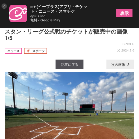
×
e＋(イープラス)アプリ - チケッ
ト・ニュース・スマチケ
表示
eplus inc.
無料 - Google Play
ホークスで『ウェルカム☆ビジターデー』！ ウエ
スタン・リーグ公式戦のチケットが販売中の画像
1/5
SPICER
2024.3.6
ニュース
スポーツ
記事に戻る
次の画像