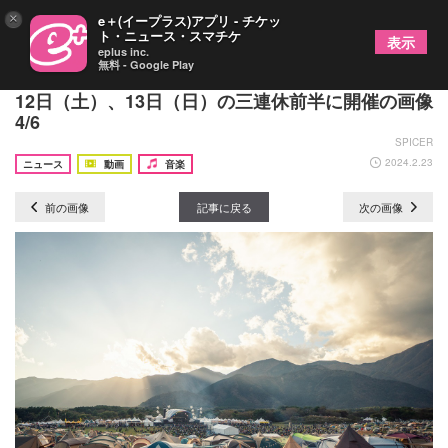
×
e＋(イープラス)アプリ - チケッ
ト・ニュース・スマチケ
表示
eplus inc.
無料 - Google Play
『朝霧JAM』21回目の開催を発表！ 今年は10月
12日（土）、13日（日）の三連休前半に開催の画像
4/6
SPICER
2024.2.23
ニュース
動画
音楽
前の画像
記事に戻る
次の画像