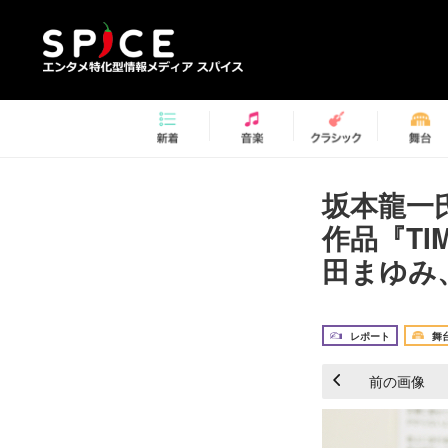
坂本龍一
作品『T
田まゆみ
レポート
舞
前の画像