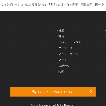
のコラボレーションによる舞台作品『TIME』がまもなく開幕 高谷史郎、田中 泯
- 音楽
- 舞台
- イベント・レジャー
- クラシック
- アニメ・ゲーム
- アート
- スポーツ
- 映画
RSSフィードの購読はこちら
Copyright eplus inc. All Rights Reserved.