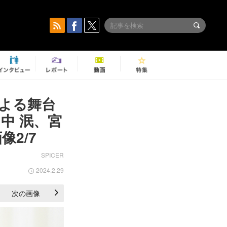
よる舞台
中 泯、宮
2/7
SPICER
2024.2.29
次の画像