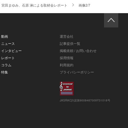
、宮田まゆみ、石原 淋による取材会レポート
画像2/7
- 動画
運営会社
- ニュース
記事提供一覧
- インタビュー
掲載依頼 / お問い合わせ
- レポート
採用情報
- コラム
利用規約
- 特集
プライバシーポリシー
JASRAC許諾第9008487009Y31018号