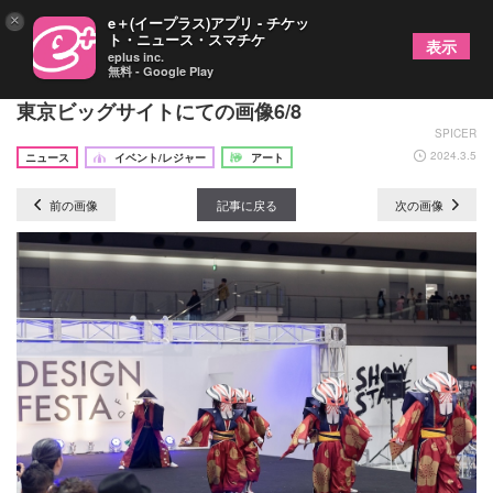
×
e＋(イープラス)アプリ - チケッ
ト・ニュース・スマチケ
表示
eplus inc.
無料 - Google Play
『デザインフェスタvol.59』2024年5月開催決定
東京ビッグサイトにての画像6/8
SPICER
2024.3.5
ニュース
イベント/レジャー
アート
前の画像
記事に戻る
次の画像