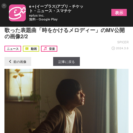
×
e＋(イープラス)アプリ - チケッ
ト・ニュース・スマチケ
表示
eplus inc.
無料 - Google Play
小山田壮平、ソロ2ndアルバムより“音楽への愛”を
歌った表題曲「時をかけるメロディー」のMV公開
の画像2/2
SPICER
2024.3.6
ニュース
動画
音楽
前の画像
記事に戻る