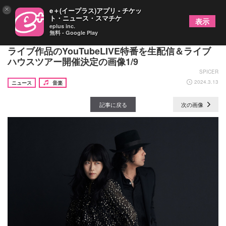
×
e＋(イープラス)アプリ - チケッ
ト・ニュース・スマチケ
表示
eplus inc.
無料 - Google Play
LOVE PSYCHEDELICO、5/29発売アコーステック
ライブ作品のYouTubeLIVE特番を生配信＆ライブ
ハウスツアー開催決定の画像1/9
SPICER
2024.3.13
ニュース
音楽
記事に戻る
次の画像