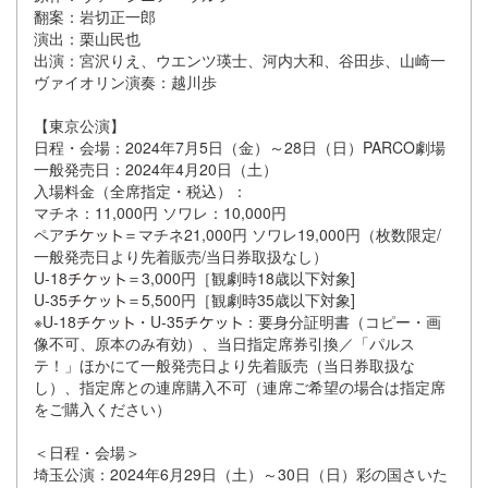
翻案：岩切正一郎
演出：栗山民也
出演：宮沢りえ、ウエンツ瑛士、河内大和、谷田歩、山崎一
ヴァイオリン演奏：越川歩
【東京公演】
日程・会場：2024年7月5日（金）～28日（日）PARCO劇場
一般発売日：2024年4月20日（土）
入場料金（全席指定・税込）：
マチネ：11,000円 ソワレ：10,000円
ペア
＝マチネ21,000円 ソワレ19,000円（枚数限定/
一般発売日より先着販売/当日券取扱なし）
U-18
＝3,000円［観劇時18歳以下対象]
U-35
＝5,500円［観劇時35歳以下対象]
※U-18
・U-35
：要身分証明書（コピー・画
像不可、原本のみ有効）、当日指定席券引換／「パルス
テ！」ほかにて一般発売日より先着販売（当日券取扱な
し）、指定席との連席購入不可（連席ご希望の場合は指定席
をご購入ください）
＜日程・会場＞
埼玉公演：2024年6月29日（土）～30日（日）彩の国さいた