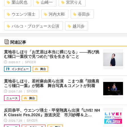
栗山民也
山崎一
宮沢りえ
ウエンツ瑛士
河内大和
谷田歩
パルコ・プロデュース公演
越川歩
関連記事
貫地谷しほり「お芝居は本当に裸になる」――再び挑
む樋口一葉役で見つめた“役を生きる”こと
2026.8.7 ｜ SPICER
インタビュー
舞台
貫地谷しほり、若村麻由美ら出演 こまつ座『頭痛肩
こり樋口一葉』が開幕 舞台写真＆コメントが到着
2026.7.30 ｜ SPICER
ニュース
舞台
反田恭平、ウエンツ瑛士・甲斐翔真ら出演『LIVE! NH
K Classic Fes.2026』放送決定 市川紗椰＆上…
2026.7.28 ｜ SPICER