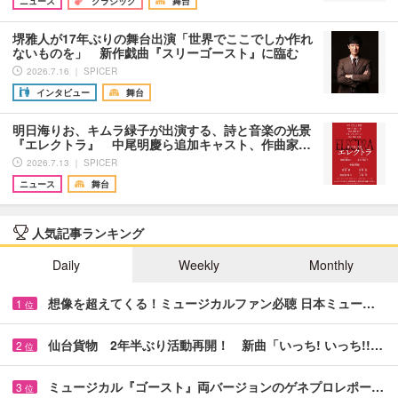
ニュース
クラシック
舞台
堺雅人が17年ぶりの舞台出演「世界でここでしか作れ
ないものを」 新作戯曲『スリーゴースト』に臨む
2026.7.16 ｜ SPICER
インタビュー
舞台
明日海りお、キムラ緑子が出演する、詩と音楽の光景
『エレクトラ』 中尾明慶ら追加キャスト、作曲家…
2026.7.13 ｜ SPICER
ニュース
舞台
人気記事ランキング
Daily
Weekly
Monthly
想像を超えてくる！ミュージカルファン必聴 日本ミュー…
1
位
仙台貨物 2年半ぶり活動再開！ 新曲「いっち! いっち!!…
2
位
ミュージカル『ゴースト』両バージョンのゲネプロレポー…
3
位