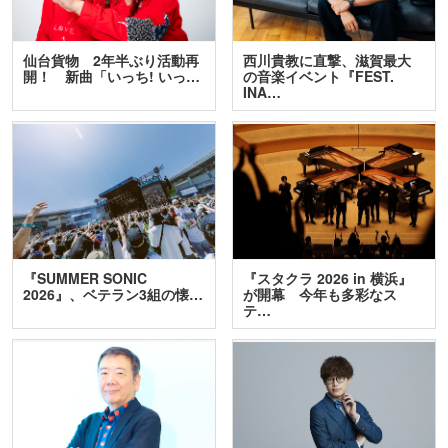
仙台貨物 2年半ぶり活動再
西川貴教に直撃、滋賀最大
開！ 新曲「いっち! いっ…
の音楽イベント『FEST.
INA…
『SUMMER SONIC
『スタクラ 2026 in 横浜』
2026』、ベテラン3組の懐…
が開幕 今年も多彩なス
テ…