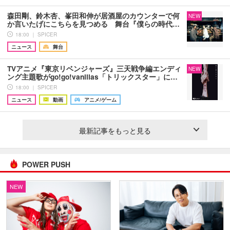
森田剛、鈴木杏、峯田和伸が居酒屋のカウンターで何
NEW
か言いたげにこちらを見つめる 舞台『僕らの時代…
18:00 ｜ SPICER
ニュース
舞台
TVアニメ『東京リベンジャーズ』三天戦争編エンディ
NEW
ング主題歌がgo!go!vanillas「トリックスター」に…
18:00 ｜ SPICER
ニュース
動画
アニメ/ゲーム
最新記事をもっと見る
POWER PUSH
NEW