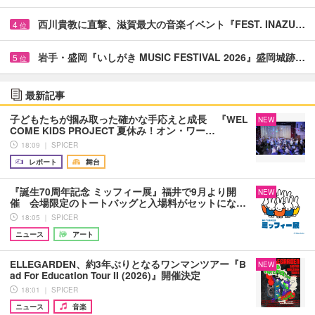
西川貴教に直撃、滋賀最大の音楽イベント『FEST. INAZU…
4
位
岩手・盛岡『いしがき MUSIC FESTIVAL 2026』盛岡城跡…
5
位
最新記事
子どもたちが掴み取った確かな手応えと成長 『WEL
NEW
COME KIDS PROJECT 夏休み！オン・ワー…
18:09 ｜ SPICER
レポート
舞台
『誕生70周年記念 ミッフィー展』福井で9月より開
NEW
催 会場限定のトートバッグと入場料がセットにな…
18:05 ｜ SPICER
ニュース
アート
ELLEGARDEN、約3年ぶりとなるワンマンツアー『B
NEW
ad For Education Tour II (2026)』開催決定
18:01 ｜ SPICER
ニュース
音楽