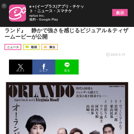
×
e＋(イープラス)アプリ - チケッ
ト・ニュース・スマチケ
表示
eplus inc.
無料 - Google Play
宮沢りえら出演のPARCO PRODUCE 2024『オー
ランド』 静かで強さを感じるビジュアル＆ティザ
ームービーが公開
ニュース
動画
舞台
2024.3.15
ポスト
シェア
送る