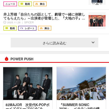
ニュース
動画
舞台
井上芳雄「自分たちの話として、劇場で一緒に体験し
てもらえたら」～出演者が登壇した、『大地の子』…
2025.11.28 ｜ SPICER
動画
レポート
舞台
さらに読み込む
POWER PUSH
82MAJOR 次世代K-POPボ
『SUMMER SONIC
ーイズグループの“今”を
2026』、ベテラン3組の懐…