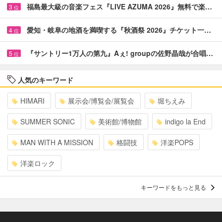
福島最大級の音楽フェス『LIVE AZUMA 2026』無料で楽…
3
位
愛知・岐阜の地酒を満喫する『秋酒祭 2026』チケット一…
4
位
『サントリー1万人の第九』Aぇ! groupの佐野晶哉が合唱…
5
位
人気のキーワード
HIMARI
展示会/博覧会/展覧会
堀ちえみ
SUMMER SONIC
美術館/博物館
indigo la End
MAN WITH A MISSION
格闘技
洋楽POPS
洋楽ロック
キーワードをもっと見る