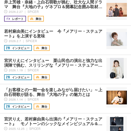
井上芳雄・奈緒・上白石萌歌が挑む、壮大な人間ドラ
マ 舞台『大地の子』ゲネプロ＆開幕記念囲み取材…
2026.2.27 ｜ SPICER
レポート
舞台
若村麻由美にインタビュー 今『メアリー・ステュア
ート』を上演する意味
2026.2.7 ｜ SPICER
インタビュー
舞台
宮沢りえにインタビュー 栗山民也の演出と強力な出
演陣で挑む、スリリングな『メアリー・ステュアー…
2026.1.19 ｜ SPICER
インタビュー
舞台
「お客様との一期一会を楽しみながら届けたい」～上
白石萌歌が語る、舞台『大地の子』の魅力とは
2026.1.14 ｜ SPICER
インタビュー
舞台
宮沢りえ、若村麻由美ら出演の『メアリー・ステュア
ート』 モノトーンのシックなメインビジュアル＆…
2025.12.25 ｜ SPICER