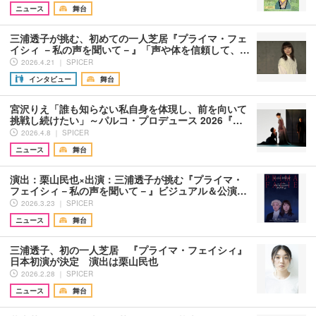
ニュース
舞台
三浦透子が挑む、初めての一人芝居『プライマ・フェ
イシィ －私の声を聞いて－』「声や体を信頼して、…
2026.4.21 ｜ SPICER
インタビュー
舞台
宮沢りえ「誰も知らない私自身を体現し、前を向いて
挑戦し続けたい」～パルコ・プロデュース 2026『…
2026.4.8 ｜ SPICER
ニュース
舞台
演出：栗山民也×出演：三浦透子が挑む『プライマ・
フェイシィ－私の声を聞いて－』ビジュアル＆公演…
2026.3.23 ｜ SPICER
ニュース
舞台
三浦透子、初の一人芝居 『プライマ・フェイシィ』
日本初演が決定 演出は栗山民也
2026.2.28 ｜ SPICER
ニュース
舞台