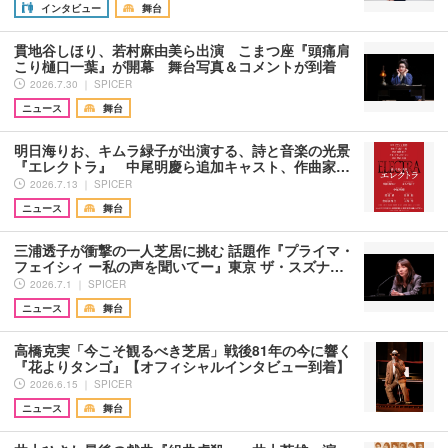
インタビュー
舞台
貫地谷しほり、若村麻由美ら出演 こまつ座『頭痛肩
こり樋口一葉』が開幕 舞台写真＆コメントが到着
2026.7.30 ｜ SPICER
ニュース
舞台
明日海りお、キムラ緑子が出演する、詩と音楽の光景
『エレクトラ』 中尾明慶ら追加キャスト、作曲家…
2026.7.13 ｜ SPICER
ニュース
舞台
三浦透子が衝撃の一人芝居に挑む 話題作『プライマ・
フェイシィ ー私の声を聞いてー』東京 ザ・スズナ…
2026.7.1 ｜ SPICER
ニュース
舞台
高橋克実「今こそ観るべき芝居」戦後81年の今に響く
『花よりタンゴ』【オフィシャルインタビュー到着】
2026.6.15 ｜ SPICER
ニュース
舞台