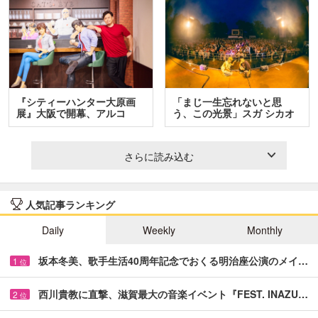
『シティーハンター大原画
「まじ一生忘れないと思
展』大阪で開幕、アルコ
う、この光景」スガ シカオ
＆…
と…
さらに読み込む
人気記事ランキング
Daily
Weekly
Monthly
坂本冬美、歌手生活40周年記念でおくる明治座公演のメイ…
1
位
西川貴教に直撃、滋賀最大の音楽イベント『FEST. INAZU…
2
位