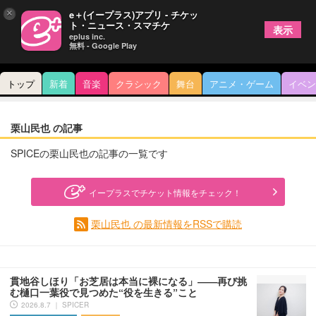
×
e＋(イープラス)アプリ - チケッ
ト・ニュース・スマチケ
表示
eplus inc.
無料 - Google Play
トップ
新着
音楽
クラシック
舞台
アニメ・ゲーム
イベン
栗山民也 の記事
SPICEの栗山民也の記事の一覧です
イープラスでチケット情報をチェック！
栗山民也 の最新情報をRSSで購読
貫地谷しほり「お芝居は本当に裸になる」――再び挑
む樋口一葉役で見つめた“役を生きる”こと
2026.8.7 ｜ SPICER