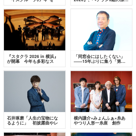
訊…
『スタクラ 2026 in 横浜』
「同窓会にはしたくない」
が開幕 今年も多彩なス
――15年ぶりに集う「第…
テ…
石井琢磨「人生の宝物にな
横内謙介×みょんふぁ×糸あ
るように」 初披露曲やレ
やつり人形一糸座 創作
ア…
人…