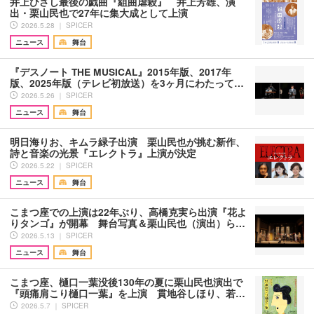
井上ひさし最後の戯曲『組曲虐殺』 井上芳雄、演
出・栗山民也で27年に集大成として上演
2026.5.28 ｜ SPICER
ニュース
舞台
『デスノート THE MUSICAL』2015年版、2017年
版、2025年版（テレビ初放送）を3ヶ月にわたって…
2026.5.26 ｜ SPICER
ニュース
舞台
明日海りお、キムラ緑子出演 栗山民也が挑む新作、
詩と音楽の光景『エレクトラ』上演が決定
2026.5.22 ｜ SPICER
ニュース
舞台
こまつ座での上演は22年ぶり、高橋克実ら出演『花よ
りタンゴ』が開幕 舞台写真＆栗山民也（演出）ら…
2026.5.13 ｜ SPICER
ニュース
舞台
こまつ座、樋口一葉没後130年の夏に栗山民也演出で
『頭痛肩こり樋口一葉』を上演 貫地谷しほり、若…
2026.5.7 ｜ SPICER