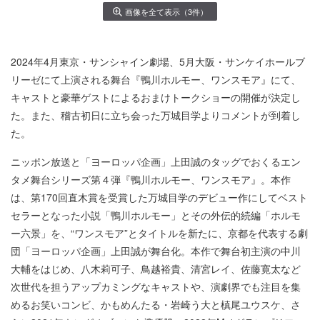
画像を全て表示（3件）
2024年4月東京・サンシャイン劇場、5月大阪・サンケイホールブ
リーゼにて上演される舞台『鴨川ホルモー、ワンスモア』にて、
キャストと豪華ゲストによるおまけトークショーの開催が決定し
た。また、稽古初日に立ち会った万城目学よりコメントが到着し
た。
ニッポン放送と「ヨーロッパ企画」上田誠のタッグでおくるエン
タメ舞台シリーズ第４弾『鴨川ホルモー、ワンスモア』。本作
は、第170回直木賞を受賞した万城目学のデビュー作にしてベスト
セラーとなった小説「鴨川ホルモー」とその外伝的続編「ホルモ
ー六景」を、“ワンスモア”とタイトルを新たに、京都を代表する劇
団「ヨーロッパ企画」上田誠が舞台化。本作で舞台初主演の中川
大輔をはじめ、八木莉可子、鳥越裕貴、清宮レイ、佐藤寛太など
次世代を担うアップカミングなキャストや、演劇界でも注目を集
めるお笑いコンビ、かもめんたる・岩崎う大と槙尾ユウスケ、さ