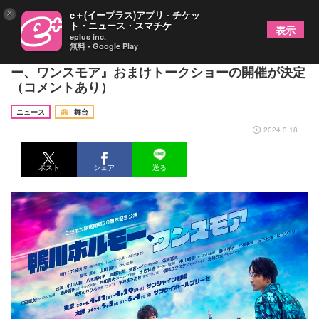
×
e＋(イープラス)アプリ - チケッ
ト・ニュース・スマチケ
表示
eplus inc.
無料 - Google Play
原作・万城目学が「傑作」の太鼓判 『鴨川ホルモ
ー、ワンスモア』おまけトークショーの開催が決定
（コメントあり）
ニュース
舞台
2024.3.18
ポスト
シェア
送る