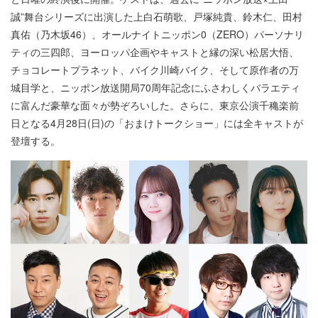
誠”舞台シリーズに出演した上白石萌歌、戸塚純貴、鈴木仁、田村
真佑（乃木坂46）、オールナイトニッポン0（ZERO）パーソナリ
ティの三四郎、ヨーロッパ企画やキャストと縁の深い松居大悟、
チョコレートプラネット、バイク川崎バイク、そして原作者の万
城目学と、ニッポン放送開局70周年記念にふさわしくバラエティ
に富んだ豪華な面々が勢ぞろいした。さらに、東京公演千穐楽前
日となる4月28日(日)の「おまけトークショー」には全キャストが
登壇する。