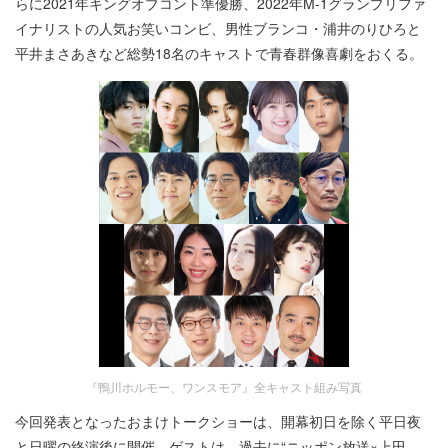
らに2021年キングオブコント準優勝、2022年M-1グランプリファ
イナリストの人気お笑いコンビ、男性ブランコ・浦井のりひろと
平井まさあきなど総勢18名のキャストで青春群像喜劇をおくる。
『鴨川ホルモー、ワンスモア』全キャスト組み写真
今回発表となったおまけトークショーは、開幕初日を除く平日夜
と日曜の終演後に開催。ゲストは、過去に“ニッポン放送×上田