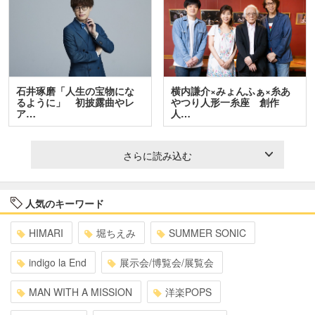
石井琢磨「人生の宝物にな
横内謙介×みょんふぁ×糸あ
るように」 初披露曲やレ
やつり人形一糸座 創作
ア…
人…
さらに読み込む
人気のキーワード
HIMARI
堀ちえみ
SUMMER SONIC
indigo la End
展示会/博覧会/展覧会
MAN WITH A MISSION
洋楽POPS