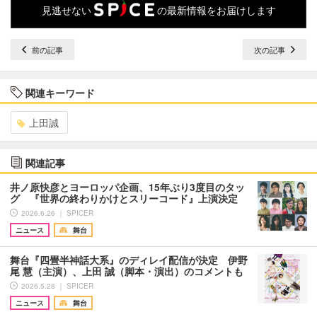
見逃せない
の最新情報をお届けします
前の記事
次の記事
関連キーワード
上田誠
関連記事
井ノ原快彦とヨーロッパ企画、15年ぶり3度目のタッ
グ 『世界の終わりかけとスリーコード』上演決定
2026.6.26 ｜ SPICER
ニュース
舞台
舞台『四畳半神話大系』のディレイ配信が決定 伊野
尾 慧（主演）、上田 誠（脚本・演出）のコメントも
2026.5.28 ｜ SPICER
ニュース
舞台