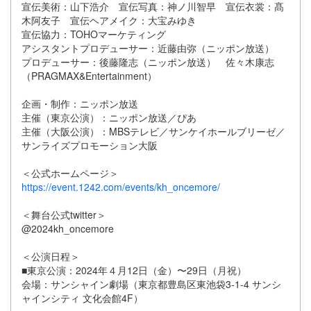
宣伝美術：山下浩介 宣伝写真：神ノ川智早 宣伝衣裳：髙
木阿友子 宣伝ヘアメイク：大宝みゆき
宣伝協力：TOHOマーケティング
アシスタントプロデューサー：近藤由弥（ニッポン放送）
プロデューサー：後藤隆志（ニッポン放送） 佐々木康志
（PRAGMAX&Entertainment）
企画・制作：ニッポン放送
主催（東京公演）：ニッポン放送／ぴあ
主催（大阪公演）：MBSテレビ／サンケイホールブリーゼ／
サンライズプロモーション大阪
＜公式ホームページ＞
https://event.1242.com/events/kh_oncemore/
＜舞台公式twitter＞
@2024kh_oncemore
＜公演日程＞
■東京公演：2024年４月12日（金）〜29日（月祝）
会場：サンシャイン劇場（東京都豊島区東池袋3-1-4 サンシ
ャインシティ 文化会館4F）