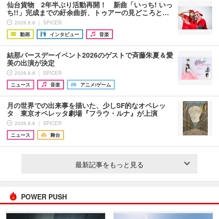
仙台貨物 2年半ぶり活動再開！ 新曲「いっち! いっ
ち!!」完成までの紆余曲折、トゥアーの見どころと…
2026.8.8 ｜ SPICER
動画
インタビュー
音楽
結那バースデーイベント2026のゲストで斉藤朱夏＆愛
美の出演が決定
2026.8.8 ｜ SPICER
ニュース
音楽
アニメ/ゲーム
月の世界での出来事を描いた、少しSF的なオペレッ
タ 東京オペレッタ劇場『フラウ・ルナ』が上演
2026.8.8 ｜ SPICER
ニュース
舞台
最新記事をもっと見る
POWER PUSH