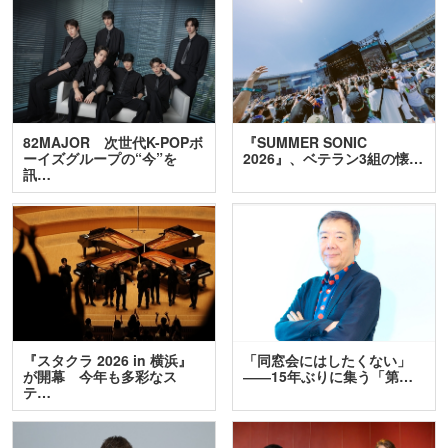
82MAJOR 次世代K-POPボ
『SUMMER SONIC
ーイズグループの“今”を
2026』、ベテラン3組の懐…
訊…
『スタクラ 2026 in 横浜』
「同窓会にはしたくない」
が開幕 今年も多彩なス
――15年ぶりに集う「第…
テ…