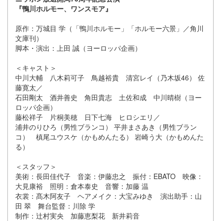
『鴨川ホルモー、ワンスモア』
原作：万城目 学（「鴨川ホルモー」「ホルモー六景」／角川
文庫刊）
脚本・演出：上田 誠（ヨーロッパ企画）
＜キャスト＞
中川大輔 八木莉可子 鳥越裕貴 清宮レイ（乃木坂46） 佐
藤寛太／
石田剛太 酒井善史 角田貴志 土佐和成 中川晴樹（ヨー
ロッパ企画）
藤松祥子 片桐美穂 日下七海 ヒロシエリ／
浦井のりひろ（男性ブランコ） 平井まさあき（男性ブラン
コ） 槙尾ユウスケ（かもめんたる） 岩崎う大（かもめんた
る）
＜スタッフ＞
美術：長田佳代子 音楽：伊藤忠之 振付：EBATO 映像：
大見康裕 照明：倉本泰史 音響：加藤 温
衣裳：髙木阿友子 ヘアメイク：大宝みゆき 演出助手：山
田 翠 舞台監督：川除 学
制作：辻村実央 加藤恵梨花 新井莉音