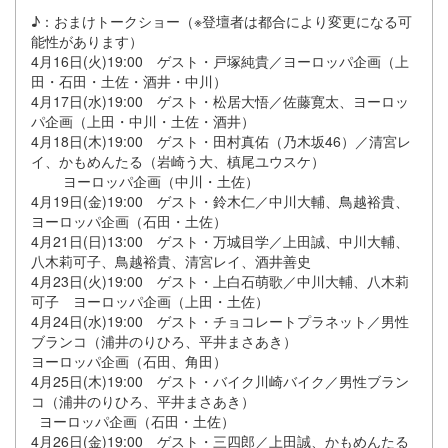
♪：おまけトークショー（※登壇者は都合により変更になる可
能性があります）
4月16日(火)19:00 ゲスト・戸塚純貴／ヨーロッパ企画（上
田・石田・土佐・酒井・中川）
4月17日(水)19:00 ゲスト・松居大悟／佐藤寛太、ヨーロッ
パ企画（上田・中川・土佐・酒井）
4月18日(木)19:00 ゲスト・田村真佑（乃木坂46）／清宮レ
イ、かもめんたる（岩崎う大、槙尾ユウスケ）
ヨーロッパ企画（中川・土佐）
4月19日(金)19:00 ゲスト・鈴木仁／中川大輔、鳥越裕貴、
ヨーロッパ企画（石田・土佐）
4月21日(日)13:00 ゲスト・万城目学／上田誠、中川大輔、
八木莉可子、鳥越裕貴、清宮レイ、酒井善史
4月23日(火)19:00 ゲスト・上白石萌歌／中川大輔、八木莉
可子 ヨーロッパ企画（上田・土佐）
4月24日(水)19:00 ゲスト・チョコレートプラネット／男性
ブランコ（浦井のりひろ、平井まさあき）
ヨーロッパ企画（石田、角田）
4月25日(木)19:00 ゲスト・バイク川崎バイク／男性ブラン
コ（浦井のりひろ、平井まさあき）
ヨーロッパ企画（石田・土佐）
4月26日(金)19:00 ゲスト・三四郎／上田誠、かもめんたる