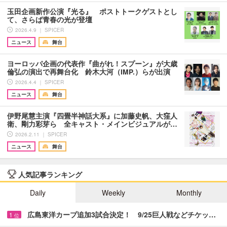
玉田企画新作公演『光る』 ポストトークゲストとし
て、さらば青春の光が登壇
2026.4.9 ｜ SPICER
ニュース
舞台
ヨーロッパ企画の代表作『曲がれ！スプーン』が大歳
倫弘の演出で再舞台化 鈴木大河（IMP.）らが出演
2026.4.4 ｜ SPICER
ニュース
舞台
伊野尾慧主演『四畳半神話大系』に加藤史帆、大窪人
衛、剛力彩芽ら 全キャスト・メインビジュアルが…
2026.2.11 ｜ SPICER
ニュース
舞台
人気記事ランキング
Daily
Weekly
Monthly
広島東洋カープ追加3試合決定！ 9/25巨人戦などチケッ…
1
位