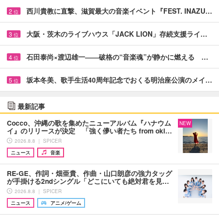
西川貴教に直撃、滋賀最大の音楽イベント『FEST. INAZU…
2
位
大阪・茨木のライブハウス「JACK LION」存続支援ライ…
3
位
石田泰尚×渡辺雄一――破格の“音楽魂”が静かに燃える …
4
位
坂本冬美、歌手生活40周年記念でおくる明治座公演のメイ…
5
位
最新記事
Cocco、沖縄の歌を集めたニューアルバム『ハナウム
NEW
イ』のリリースが決定 「強く儚い者たち from oki…
2026.8.8 ｜ SPICER
ニュース
音楽
RE-GE、作詞・畑亜貴、作曲・山口朗彦の強力タッグ
が手掛ける2ndシングル「どこにいても絶対君を見…
2026.8.8 ｜ SPICER
ニュース
アニメ/ゲーム