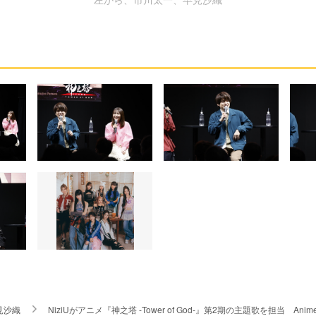
見沙織
NiziUがアニメ『神之塔 -Tower of God-』第2期の主題歌を担当 