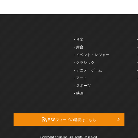
- 音楽
- 舞台
- イベント・レジャー
- クラシック
- アニメ・ゲーム
- アート
- スポーツ
- 映画
RSSフィードの購読はこちら
Copyright eplus inc. All Rights Reserved.