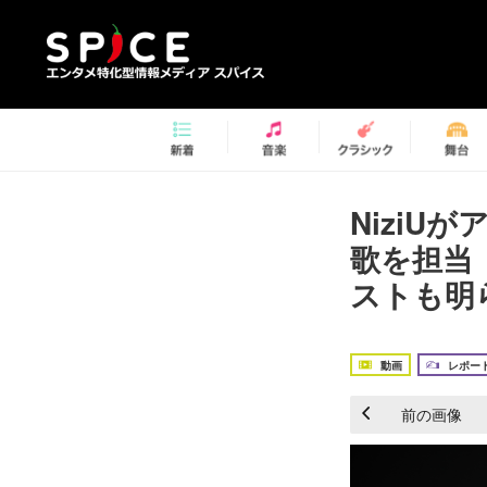
NiziUが
歌を担当 
ストも明ら
動画
レポー
前の画像