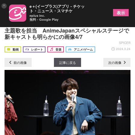
×
e＋(イープラス)アプリ - チケッ
ト・ニュース・スマチケ
表示
eplus inc.
無料 - Google Play
NiziUがアニメ『神之塔 -Tower of God-』第2期の
主題歌を担当 AnimeJapanスペシャルステージで
新キャストも明らかにの画像4/7
SPICER
2024.3.24
動画
レポート
音楽
アニメ/ゲーム
前の画像
記事に戻る
次の画像