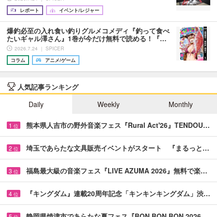
レポート
イベント/レジャー
爆釣必至の入れ食い釣りグルメコメディ『釣って食べ
たいギャル澤さん』1巻が今だけ無料で読める！『…
2026.7.24 ｜ SPICER
コラム
アニメ/ゲーム
人気記事ランキング
Daily
Weekly
Monthly
熊本県人吉市の野外音楽フェス『Rural Act'26』TENDOU…
1
位
埼玉であらたな文具販売イベントがスタート 『まるっと…
2
位
福島最大級の音楽フェス『LIVE AZUMA 2026』無料で楽…
3
位
『キングダム』連載20周年記念「キンキンキングダム」渋…
4
位
静岡県焼津市であらたな夏フェス『BON BON BON 2026…
5