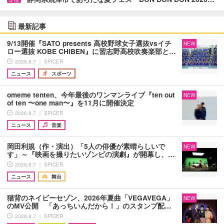
位
最新記事
9/13開催『SATO presents 高校野球女子選抜vsイチ
NEW
ロー選抜 KOBE CHIBEN』に習志野高校吹奏楽部と…
2026.8.7 ｜ SPICER
ニュース
スポーツ
omeme tenten、今年最後のワンマンライブ『ten out
NEW
of ten 〜one man〜』を11月に開催決定
2026.8.7 ｜ SPICER
ニュース
音楽
岡田利規（作・演出）「5人の俳優が素晴らしいで
NEW
す」～『映画を撮りたいゾンビの演劇』が開幕し、…
2026.8.7 ｜ SPICER
ニュース
舞台
猫背のネイビーセゾン、2026年夏曲「VEGAVEGA」
NEW
のMV公開 「あっちいんだから！」のスタンプ配…
2026.8.7 ｜ SPICER