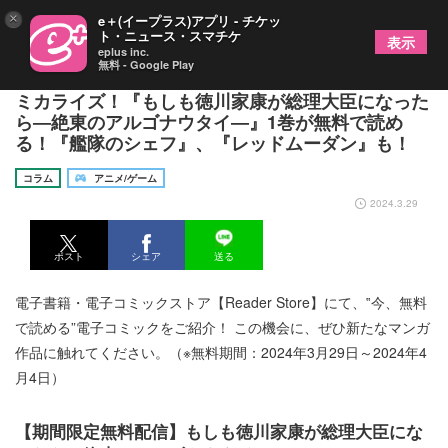
×
e＋(イープラス)アプリ - チケッ
ト・ニュース・スマチケ
表示
eplus inc.
無料 - Google Play
人気SFビジネス小説を実力派作家・藤村緋二がコ
ミカライズ！『もしも徳川家康が総理大臣になった
ら―絶東のアルゴナウタイ―』1巻が無料で読め
る！『艦隊のシェフ』、『レッドムーダン』も！
コラム
アニメ/ゲーム
2024.3.29
ポスト
シェア
送る
電子書籍・電子コミックストア【Reader Store】にて、‟今、無料
で読める”電子コミックをご紹介！ この機会に、ぜひ新たなマンガ
作品に触れてください。（※無料期間：2024年3月29日～2024年4
月4日）
【期間限定無料配信】もしも徳川家康が総理大臣にな