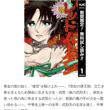
黄金の龍の如く、“後宮”を駆け上れ――。7世紀の唐王朝。父亡き
家を支えるため懸命に生きる少女・武照（後の武則天）。病気を
患った母の為に奔走する武照だったが、貧困の魔の手が少女へ襲
い掛かる――。中華史上唯一の女帝・武則天の生涯を描く、中華