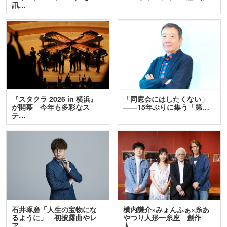
訊…
『スタクラ 2026 in 横浜』
「同窓会にはしたくない」
が開幕 今年も多彩なス
――15年ぶりに集う「第…
テ…
石井琢磨「人生の宝物にな
横内謙介×みょんふぁ×糸あ
るように」 初披露曲やレ
やつり人形一糸座 創作
ア…
人…