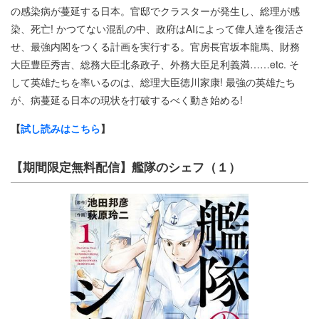
の感染病が蔓延する日本。官邸でクラスターが発生し、総理が感
染、死亡! かつてない混乱の中、政府はAIによって偉人達を復活さ
せ、最強内閣をつくる計画を実行する。官房長官坂本龍馬、財務
大臣豊臣秀吉、総務大臣北条政子、外務大臣足利義満……etc. そ
して英雄たちを率いるのは、総理大臣徳川家康! 最強の英雄たち
が、病蔓延る日本の現状を打破するべく動き始める!
【
試し読みはこちら
】
【期間限定無料配信】艦隊のシェフ（１）