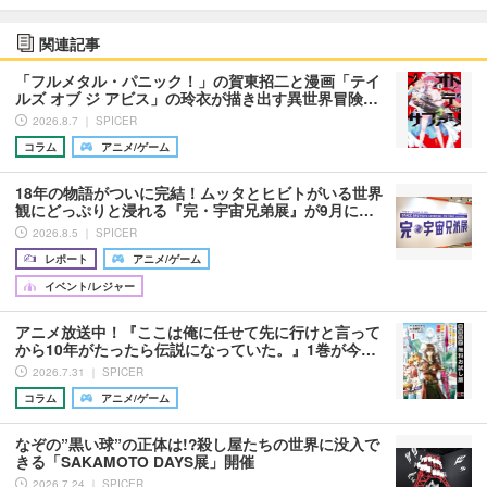
関連記事
「フルメタル・パニック！」の賀東招二と漫画「テイ
ルズ オブ ジ アビス」の玲衣が描き出す異世界冒険…
2026.8.7 ｜ SPICER
コラム
アニメ/ゲーム
18年の物語がついに完結！ムッタとヒビトがいる世界
観にどっぷりと浸れる『完・宇宙兄弟展』が9月に…
2026.8.5 ｜ SPICER
レポート
アニメ/ゲーム
イベント/レジャー
アニメ放送中！『ここは俺に任せて先に行けと言って
から10年がたったら伝説になっていた。』1巻が今…
2026.7.31 ｜ SPICER
コラム
アニメ/ゲーム
なぞの”黒い球”の正体は!?殺し屋たちの世界に没入で
きる「SAKAMOTO DAYS展」開催
2026.7.24 ｜ SPICER