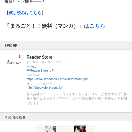
後宮ロマン開幕――！
【
試し読みはこちら
】
「まるごと！！無料（マンガ）」は
こちら
SPICER
Reader Store
電子書籍・電子コミックストア
twitter:
@ReaderStore_JP
facebook:
https://www.facebook.com/readerstore.jpn/
オフィシャルサイト:
http://ebookstore.sony.jp/
株式会社ソニー・ミュージックエンタテインメントが運営する電子書
籍・電子コミックストアです。おすすめの書籍や新刊情報などをお届
けします。
その他の画像