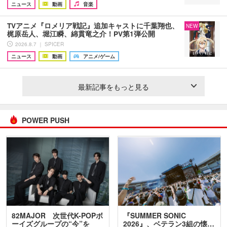
ニュース
動画
音楽
TVアニメ『ロメリア戦記』追加キャストに千葉翔也、
NEW
梶原岳人、堀江瞬、綿貫竜之介！PV第1弾公開
2026.8.7 ｜ SPICER
ニュース
動画
アニメ/ゲーム
最新記事をもっと見る
POWER PUSH
82MAJOR 次世代K-POPボ
『SUMMER SONIC
ーイズグループの“今”を
2026』、ベテラン3組の懐…