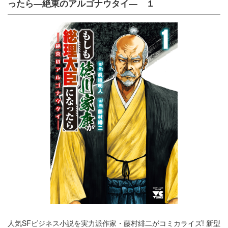
ったら―絶東のアルゴナウタイ― １
人気SFビジネス小説を実力派作家・藤村緋二がコミカライズ! 新型