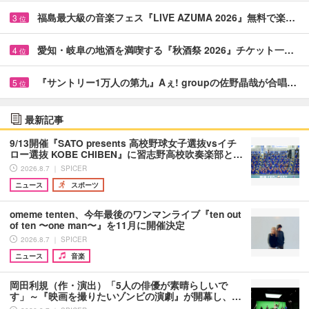
福島最大級の音楽フェス『LIVE AZUMA 2026』無料で楽…
3
位
愛知・岐阜の地酒を満喫する『秋酒祭 2026』チケット一…
4
位
『サントリー1万人の第九』Aぇ! groupの佐野晶哉が合唱…
5
位
最新記事
9/13開催『SATO presents 高校野球女子選抜vsイチ
ロー選抜 KOBE CHIBEN』に習志野高校吹奏楽部と…
2026.8.7 ｜ SPICER
ニュース
スポーツ
omeme tenten、今年最後のワンマンライブ『ten out
of ten 〜one man〜』を11月に開催決定
2026.8.7 ｜ SPICER
ニュース
音楽
岡田利規（作・演出）「5人の俳優が素晴らしいで
す」～『映画を撮りたいゾンビの演劇』が開幕し、…