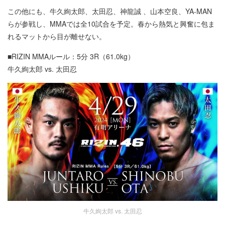
この他にも、牛久絢太郎、太田忍、神龍誠 、山本空良、YA-MAN
らが参戦し、MMAでは全10試合を予定。春から熱気と興奮に包ま
れるマットから目が離せない。
■RIZIN MMAルール：5分 3R（61.0kg）
牛久絢太郎 vs. 太田忍
牛久絢太郎 vs. 太田忍