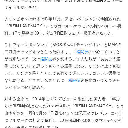
今大会で注目なのが、鈴木千裕と金原正徳によるRIZINフェザー級
タイトルマッチだ。
チャンピオンの鈴木は昨年11月、アゼルバイジャンで開催された
『RIZIN LANDMARK 7』でヴガール・ケラモフの持つベルトへ挑
戦。1Rで見事にKOし、第5代RIZINフェザー級王者となった。
これでキックボクシング（KNOCK OUTチャンピオン）とMMAの
二刀流チャンピオンとなった鈴木は、「
格闘技
の中心に立つこと
が出来たので、次は
格闘技
界を変える。子供たちが『ああいう選
手になりたい』と思ってもらえる選手になる。リングの上でも強
いし、リングを降りたとしても強くて逞しいカッコいいい選手に
なり続ける」と宣言。名実ともに、
格闘技
界を背負って立つチャ
ンピオンに登り詰めた。
対する金原は、2014年にUFCデビューを果たした実力者。1年ぶ
りのRIZIN参戦となった2023年4月の『RIZIN LANDMARK 5』では
山本空良を、同年9月の『RIZIN.44』では元王者クレベル・コイケ
にフルマークの判定で勝利し、現在RIZINではタッグマッチでの引
き分けを挟んで4連勝している。