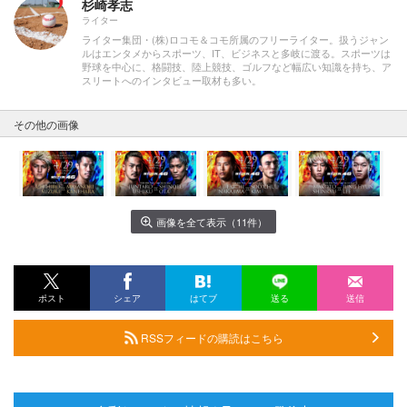
杉崎孝志
ライター
ライター集団・(株)ロコモ＆コモ所属のフリーライター。扱うジャン
ルはエンタメからスポーツ、IT、ビジネスと多岐に渡る。スポーツは
野球を中心に、格闘技、陸上競技、ゴルフなど幅広い知識を持ち、ア
スリートへのインタビュー取材も多い。
その他の画像
画像を全て表示（11件）
ポスト
シェア
はてブ
送る
送信
RSSフィードの購読はこちら