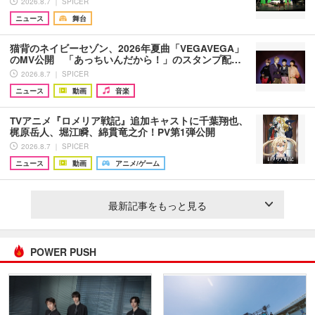
2026.8.7 ｜ SPICER
ニュース
舞台
猫背のネイビーセゾン、2026年夏曲「VEGAVEGA」
のMV公開 「あっちいんだから！」のスタンプ配…
2026.8.7 ｜ SPICER
ニュース
動画
音楽
TVアニメ『ロメリア戦記』追加キャストに千葉翔也、
梶原岳人、堀江瞬、綿貫竜之介！PV第1弾公開
2026.8.7 ｜ SPICER
ニュース
動画
アニメ/ゲーム
最新記事をもっと見る
POWER PUSH