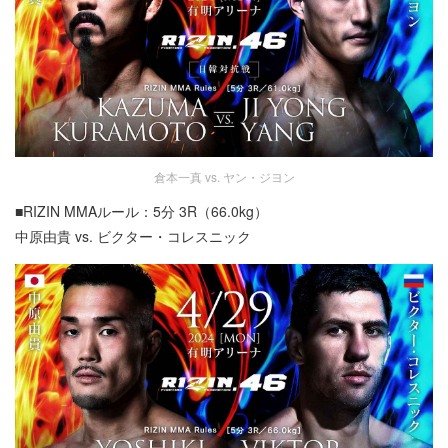
倉本一真 vs. ヤン・ジヨン
■RIZIN MMAルール：5分 3R（66.0kg）
中原由貴 vs. ビクター・コレスニック