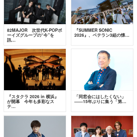
82MAJOR 次世代K-POPボ
『SUMMER SONIC
ーイズグループの“今”を
2026』、ベテラン3組の懐…
訊…
『スタクラ 2026 in 横浜』
「同窓会にはしたくない」
が開幕 今年も多彩なス
――15年ぶりに集う「第…
テ…