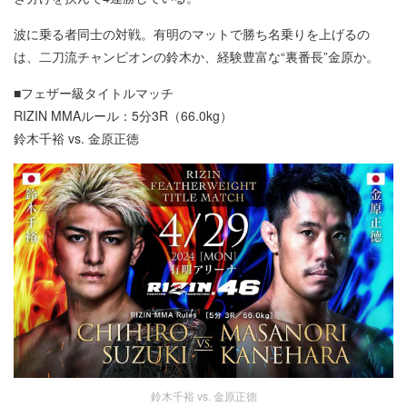
波に乗る者同士の対戦。有明のマットで勝ち名乗りを上げるの
は、二刀流チャンピオンの鈴木か、経験豊富な“裏番長”金原か。
■フェザー級タイトルマッチ
RIZIN MMAルール：5分3R（66.0kg）
鈴木千裕 vs. 金原正徳
鈴木千裕 vs. 金原正徳