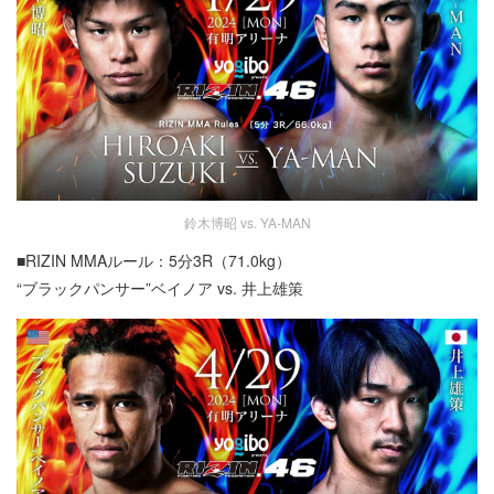
鈴木博昭 vs. YA-MAN
■RIZIN MMAルール：5分3R（71.0kg）
“ブラックパンサー”ベイノア vs. 井上雄策