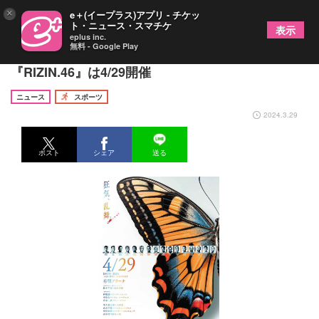
×
e＋(イープラス)アプリ - チケッ
ト・ニュース・スマチケ
表示
eplus inc.
無料 - Google Play
鈴木千裕と金原正徳がタイトルマッチ！
『RIZIN.46』は4/29開催
ニュース
スポーツ
2024.3.29
ポスト
シェア
送る