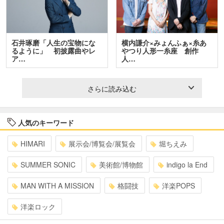
石井琢磨「人生の宝物にな
横内謙介×みょんふぁ×糸あ
るように」 初披露曲やレ
やつり人形一糸座 創作
ア…
人…
さらに読み込む
人気のキーワード
HIMARI
展示会/博覧会/展覧会
堀ちえみ
SUMMER SONIC
美術館/博物館
indigo la End
MAN WITH A MISSION
格闘技
洋楽POPS
洋楽ロック