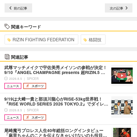
前の記事
次の記事
関連キーワード
RIZIN FIGHTING FEDERATION
格闘技
関連記事
武尊マッチメイクで宇佐美秀メイソンの参戦が決定！
9/10『ANGEL CHAMPAGNE presents 超RIZIN.5 …
2026.8.5 ｜ SPICER
ニュース
スポーツ
9/19は大﨑一貴と那須川龍心がRISE-53kg世界戦！
『RISE WORLD SERIES 2026 TOKYO.2』でダイレ…
2026.8.5 ｜ SPICER
ニュース
スポーツ
尾崎魔弓プロレス人生40年総括ロングインタビュー
「麻里ちゃんのことを伝えなきゃいけないのも役目…