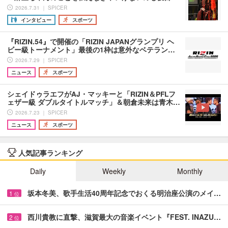
2026.7.31 ｜ SPICER
インタビュー
スポーツ
『RIZIN.54』で開催の「RIZIN JAPANグランプリ ヘ
ビー級トーナメント」最後の1枠は意外なベテラン…
2026.7.29 ｜ SPICER
ニュース
スポーツ
シェイドゥラエフがAJ・マッキーと「RIZIN＆PFLフ
ェザー級 ダブルタイトルマッチ」＆朝倉未来は青木…
2026.7.23 ｜ SPICER
ニュース
スポーツ
人気記事ランキング
Daily
Weekly
Monthly
坂本冬美、歌手生活40周年記念でおくる明治座公演のメイ…
1
位
西川貴教に直撃、滋賀最大の音楽イベント『FEST. INAZU…
2
位