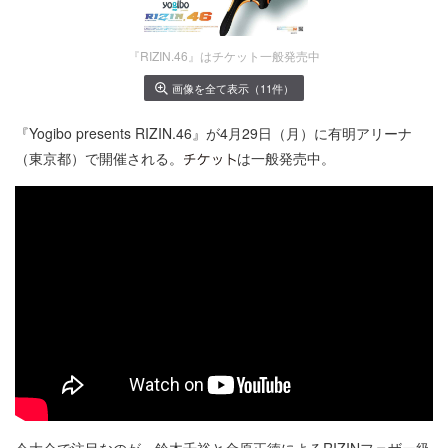
『RIZIN.46』はチケット一般発売中
画像を全て表示（11件）
『Yogibo presents RIZIN.46』が4月29日（月）に有明アリーナ
（東京都）で開催される。
は一般発売中。