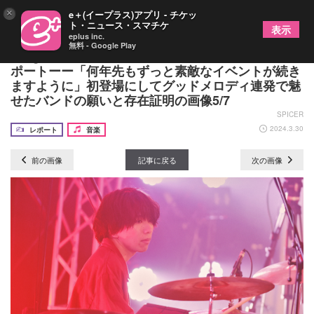
×
e＋(イープラス)アプリ - チケッ
ト・ニュース・スマチケ
表示
eplus inc.
無料 - Google Play
osage『EIGHT BALL FESTIVAL 2024』ライブレ
ポートーー「何年先もずっと素敵なイベントが続き
ますように」初登場にしてグッドメロディ連発で魅
せたバンドの願いと存在証明の画像5/7
SPICER
2024.3.30
レポート
音楽
前の画像
記事に戻る
次の画像