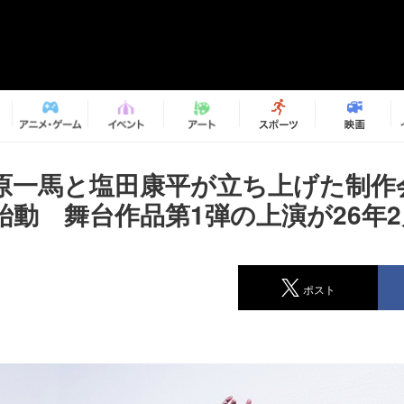
原一馬と塩田康平が立ち上げた制作
が始動 舞台作品第1弾の上演が26年
ポスト