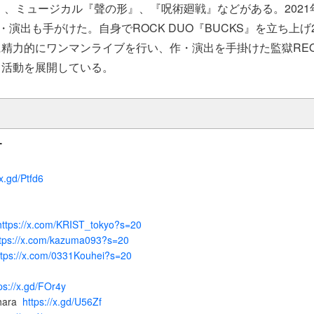
age』、ミュージカル『聲の形』、『呪術廻戦』などがある。202
作・演出も⼿がけた。自身でROCK DUO『BUCKS』を立ち上げ
精力的にワンマンライブを行い、作・演出を手掛けた監獄REQ
く活動を展開している。
T
/x.gd/Ptfd6
https://x.com/KRIST_tokyo?s=20
ttps://x.com/kazuma093?s=20
ttps://x.com/0331Kouhei?s=20
ps://x.gd/FOr4y
hara
https://x.gd/U56Zf