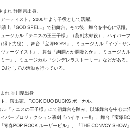
6日生まれ 静岡県出身。
アーティスト。2000年より子役として活躍。
陽治演出『GOD SPELL』で初舞台。その後、舞台を中心に活躍
ミュージカル『テニスの王王子様』（葵剣太郎役）、ハイパー
』（縁下力役）、舞台『宝塚BOYS』、ミュージカル『イヴ・サ
リヴァーツイスト』、舞台『絢爛とか爛漫とか』、ミュージカ
ミー』、ミュージカル『シンデレラストーリー』などがある。ユ
し、DJとしての活動も行っている。
日生まれ 香川県出身
、演出家。ROCK DUO BUCKS ボーカル。
ジカル『テニスの王⼦様』にて初舞台を踏み、以降舞台を中心に
イパープロジェクション演劇『ハイキュー!!』、舞台『宝塚BO
『青春POP ROCK ルーザービル』、『THE CONVOY SHO