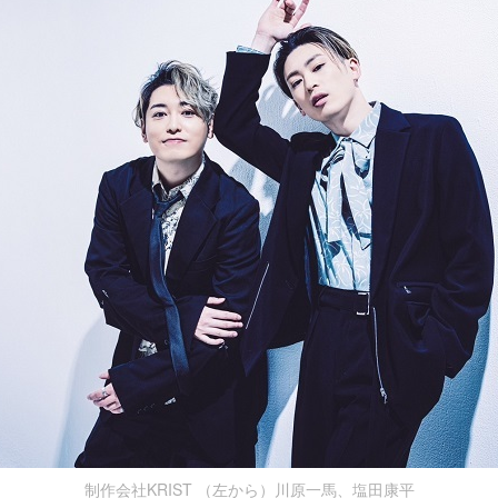
制作会社KRIST （左から）川原一馬、塩田康平