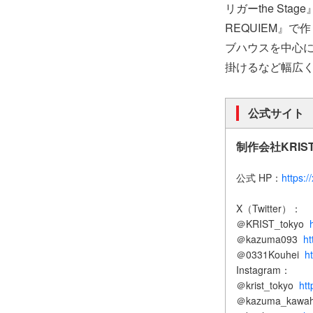
リガーthe St
REQUIEM』で
ブハウスを中心に
掛けるなど幅広
公式サイト
制作会社KRIS
公式 HP：
https:/
X（Twitter）：
＠KRIST_tokyo
＠kazuma093
h
＠0331Kouhei
h
Instagram：
＠krist_tokyo
htt
＠kazuma_kawa