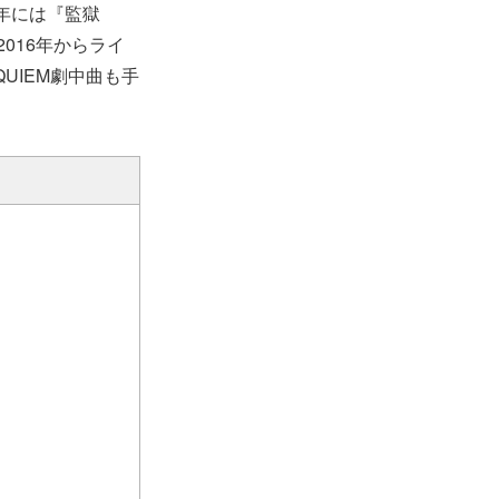
1年には『監獄
2016年からライ
UIEM劇中曲も⼿