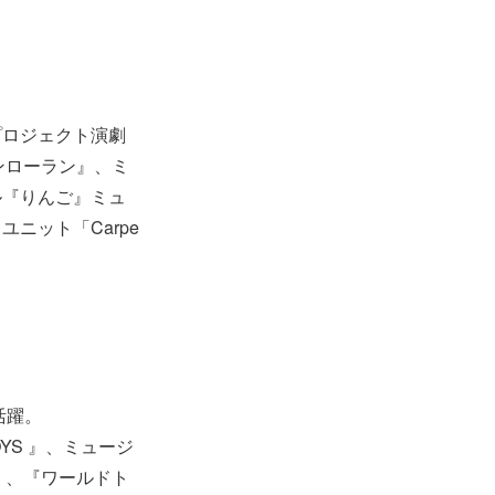
。
プロジェクト演劇
ンローラン』、ミ
ル『りんご』ミュ
ニット「Carpe
活躍。
YS 』、ミュージ
W』、『ワールドト