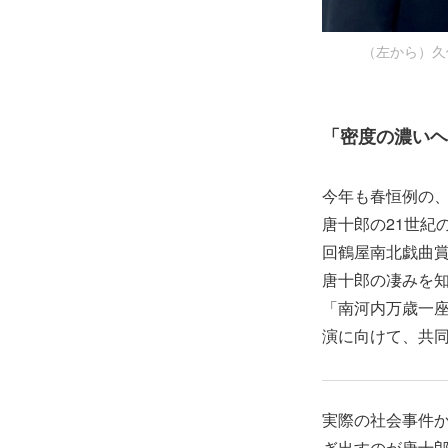
（左から）久
「密度の濃いヘ
今年も春恒例の
唐十郎の21世紀
回鶴屋南北戯曲賞
唐十郎の凄みを知
「南河内万歳一
演に向けて、共
実際の社会事件
ぎ出すのが唐十