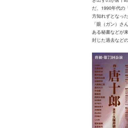
だ、1990年代
方知れずとなっ
「眼（ガン）さ
ある秘書などが
封じた過去など