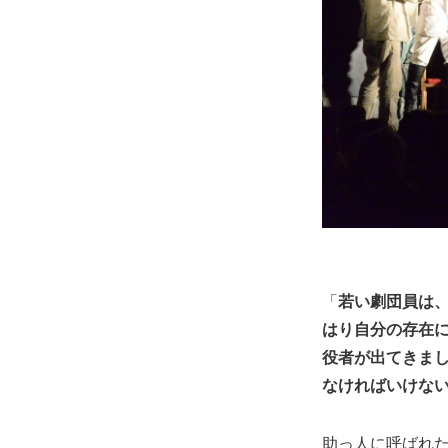
「
若い劇団員は
はり自分の存在
役者が出てきま
なければいけな
助っ人に呼ばれた