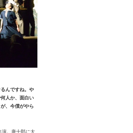
なるんですね。や
で何人か、面白い
とが、今僕がやら
出演。唐十郎に大