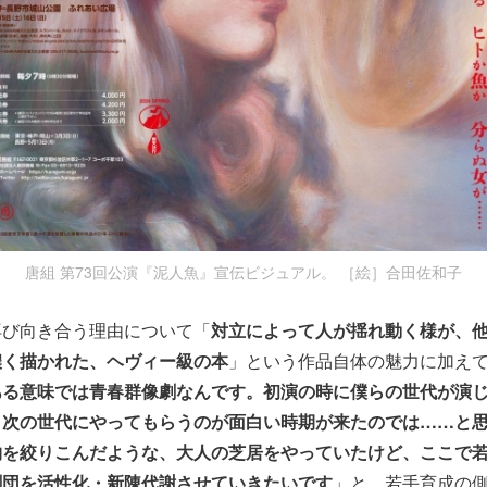
唐組 第73回公演『泥人魚』宣伝ビジュアル。 ［絵］合田佐和子
再び向き合う理由について「
対立によって人が揺れ動く様が、
濃く描かれた、ヘヴィー級の本
」という作品自体の魅力に加え
ある意味では青春群像劇なんです。初演の時に僕らの世代が演
、次の世代にやってもらうのが面白い時期が来たのでは……と
物を絞りこんだような、大人の芝居をやっていたけど、ここで
劇団を活性化・新陳代謝させていきたいです
」と、若手育成の