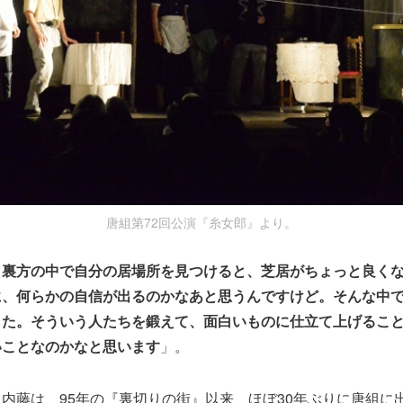
唐組第72回公演『糸女郎』より。
、裏方の中で自分の居場所を見つけると、芝居がちょっと良く
に、何らかの自信が出るのかなあと思うんですけど。そんな中
した。そういう人たちを鍛えて、面白いものに仕立て上げるこ
いことなのかなと思います
」。
内藤は、95年の『裏切りの街』以来、ほぼ30年ぶりに唐組に