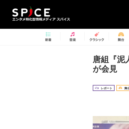
唐組『泥
が会見
レポート
舞