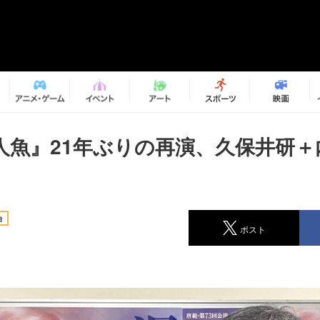
人魚』21年ぶりの再演、久保井研＋
台
ポスト