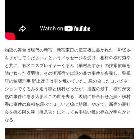
物語の舞台は現代の新宿。新宿東口の伝言板に書かれた「XYZ 妹
をさがしてください」というメッセージを受け、相棒の槇村秀幸
と共に、有名コスプレイヤーくるみ（華村あすか）の捜索依頼を
請け負った冴羽獠。その頃新宿では謎の暴力事件が多発し、警視
庁の敏腕刑事 野上冴子は手を焼いていた。息の合ったコンビネー
ションでくるみを追う獠と槇村だったが、捜査の最中、槇村が突
然の事件に巻き込まれこの世を去る。現場に居合わせた妹・槇村
香は事件の真相を調べてほしいと獠に懇願。やがて、新宿の裏社
会を握る阿久津（橋爪功）にとっても手強い敵の存在が明らかと
なる。