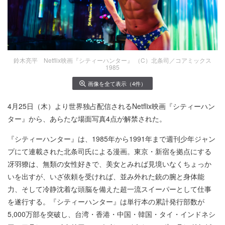
鈴木亮平 Netflix映画『シティーハンター』 （C）北条司／コアミックス
1985
画像を全て表示（4件）
4月25日（木）より世界独占配信されるNetflix映画『シティーハン
ター』から、あらたな場面写真4点が解禁された。
『シティーハンター』は、1985年から1991年まで週刊少年ジャン
プにて連載された北条司氏による漫画。東京・新宿を拠点にする
冴羽獠は、無類の女性好きで、美女とみれば見境いなくちょっか
いを出すが、いざ依頼を受ければ、並み外れた銃の腕と身体能
力、そして冷静沈着な頭脳を備えた超一流スイーパーとして仕事
を遂行する。『シティーハンター』は単行本の累計発行部数が
5,000万部を突破し、台湾・香港・中国・韓国・タイ・インドネシ