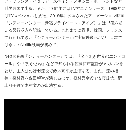
ア・フランス・イタリア・スペイン・メキシコ・ポーランドなど
世界各国で出版。また、1987年にはTVアニメシリーズ、1999年に
はTVスペシャルも放送。2019年に公開されたアニメーション映画
『シティーハンター〈新宿プライベート・アイズ〉』は15億を超
える興行収入を記録している。これまでに香港、韓国、フランス
で行われてきた『シティーハンター』の実写映像化だが、日本で
は今回のNetflix映画が初めて。
Netflix映画『シティーハンター』では、『名も無き世界のエンドロ
ール』や『累 かさね』などで知られる佐藤祐市監督がメガホンを
とり、主人公の冴羽獠役で鈴木亮平が主演する。また、獠の相
棒・槇村香を森田望智が演じるほか、槇村秀幸役で安藤政信、野
上冴子役で木村文乃が出演する。