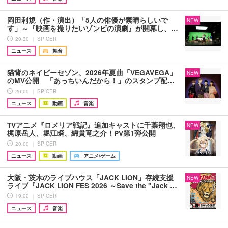
岡田利規（作・演出）「5人の俳優が素晴らしいで
NEW
す」～『映画を撮りたいゾンビの演劇』が開幕し、…
20:30 ｜ SPICER
ニュース
舞台
猫背のネイビーセゾン、2026年夏曲「VEGAVEGA」
NEW
のMV公開 「あっちいんだから！」のスタンプ配…
20:00 ｜ SPICER
ニュース
動画
音楽
TVアニメ『ロメリア戦記』追加キャストに千葉翔也、
NEW
梶原岳人、堀江瞬、綿貫竜之介！PV第1弾公開
20:00 ｜ SPICER
ニュース
動画
アニメ/ゲーム
大阪・茨木のライブハウス「JACK LION」存続支援
NEW
ライブ『JACK LION FES 2026 ～Save the "Jack …
19:00 ｜ SPICER
ニュース
音楽