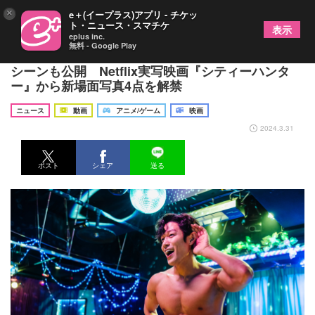
×
e＋(イープラス)アプリ - チケッ
ト・ニュース・スマチケ
表示
eplus inc.
無料 - Google Play
鈴木亮平＝冴羽獠のバキバキ腹筋、「馬もっこり」
シーンも公開 Netflix実写映画『シティーハンタ
ー』から新場面写真4点を解禁
ニュース
動画
アニメ/ゲーム
映画
2024.3.31
ポスト
シェア
送る