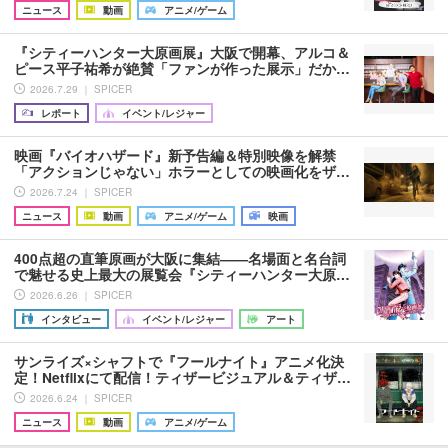
ニュース
動画
アニメ/ゲーム
『シティーハンター大原画展』大阪で開幕、アルコ＆
ピース平子祐希が絶賛「ファンが作った展示」だか…
2026.7.29 ｜ SPICER
レポート
イベント/レジャー
映画『バイオハザード』新予告編＆特別映像を解禁
「アクションじゃない」ホラーとしての映画化をザ…
2026.7.24 ｜ SPICER
ニュース
動画
アニメ/ゲーム
映画
400点超の直筆原画が大阪に集結――名場面と名台詞
で魅せる史上最大の展覧会『シティーハンター大原…
2026.6.26 ｜ SPICER
インタビュー
イベント/レジャー
アート
サンライズ×シャフトで『フールナイト』アニメ化決
定！Netflixにて配信！ティザービジュアル＆ティザ…
2026.6.24 ｜ SPICER
ニュース
動画
アニメ/ゲーム