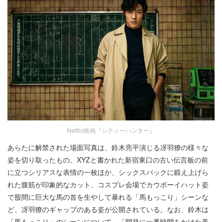
Netflix映画『シティーハンター』
あらたに解禁された場面写真は、鈴木亮平演じる冴羽獠の様々な
姿を切り取ったもの。XYZと書かれた新宿東口の古い伝言板の前
に立つシリアスな表情の一枚ほか、シックスパックに鍛え上げら
れた腹筋が印象的なカット、コスプレ会場でカウボーイハット姿
で股間に巨大な馬の首を生やして暴れる「馬もっこり」シーンな
ど、冴羽獠のギャップのある姿が公開されている。なお、鈴木は
「馬もっこり」のシーンについて、「開発に一番時間をかけた美