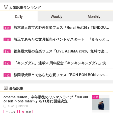
人気記事ランキング
Daily
Weekly
Monthly
熊本県人吉市の野外音楽フェス『Rural Act'26』TENDOU…
1
位
埼玉であらたな文具販売イベントがスタート 『まるっと…
2
位
福島最大級の音楽フェス『LIVE AZUMA 2026』無料で楽…
3
位
『キングダム』連載20周年記念「キンキンキングダム」渋…
4
位
静岡県焼津市であらたな夏フェス『BON BON BON 2026…
5
位
最新記事
omeme tenten、今年最後のワンマンライブ『ten out
NEW
of ten 〜one man〜』を11月に開催決定
21:00 ｜ SPICER
ニュース
音楽