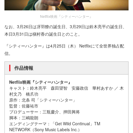
Netflix映画『シティーハンター』
なお、3月26日は冴羽獠の誕生日、3月29日は鈴木亮平の誕生日、
本日3月31日は槇村香の誕生日とのこと。
『シティーハンター』は4月25日（木） Netflixにて全世界独占配
信。
作品情報
Netflix映画『シティーハンター』
キャスト：鈴木亮平 森田望智 安藤政信 華村あすか ／ 木
村文乃 橋爪功
原作：北条 司「シティーハンター」
監督：佐藤祐市
プロデューサー：三瓶慶介、押田興将
脚本：三嶋龍朗
エンディングテーマ：「Get Wild Continual」TM
NETWORK（Sony Music Labels Inc.）