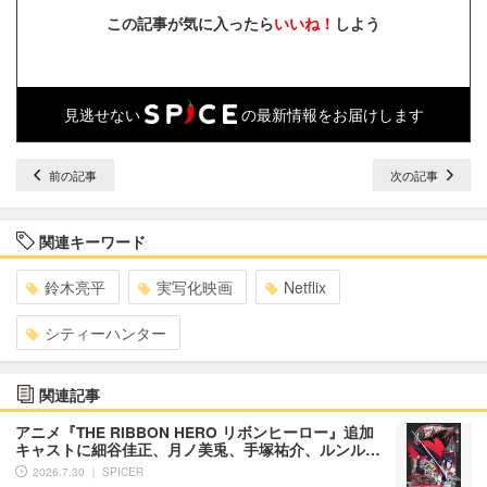
この記事が気に入ったら
いいね！
しよう
見逃せない
の最新情報をお届けします
前の記事
次の記事
関連キーワード
鈴木亮平
実写化映画
Netflix
シティーハンター
関連記事
アニメ『THE RIBBON HERO リボンヒーロー』追加
キャストに細谷佳正、月ノ美兎、手塚祐介、ルンル…
2026.7.30 ｜ SPICER