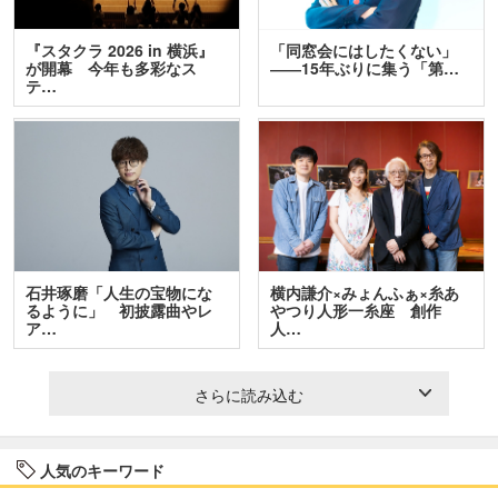
『スタクラ 2026 in 横浜』
「同窓会にはしたくない」
が開幕 今年も多彩なス
――15年ぶりに集う「第…
テ…
石井琢磨「人生の宝物にな
横内謙介×みょんふぁ×糸あ
るように」 初披露曲やレ
やつり人形一糸座 創作
ア…
人…
さらに読み込む
人気のキーワード