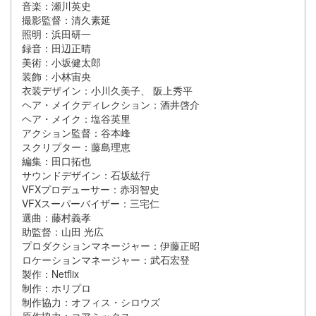
音楽：瀬川英史
撮影監督：清久素延
照明：浜田研一
録音：田辺正晴
美術：小坂健太郎
装飾：小林宙央
衣装デザイン：小川久美子、 阪上秀平
ヘア・メイクディレクション：酒井啓介
ヘア・メイク：塩谷英里
アクション監督：谷本峰
スクリプター：藤島理恵
編集：田口拓也
サウンドデザイン：石坂紘行
VFXプロデューサー：赤羽智史
VFXスーパーバイザー：三宅仁
選曲：藤村義孝
助監督：山田 光広
プロダクションマネージャー：伊藤正昭
ロケーションマネージャー：武石宏登
製作：Netflix
制作：ホリプロ
制作協力：オフィス・シロウズ