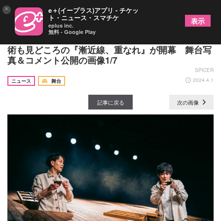
×
e＋(イープラス)アプリ - チケッ
ト・ニュース・スマチケ
表示
eplus inc.
無料 - Google Play
一色洋平×小沢道成の二人芝居、こだわりぬいた美
術も見どころの『漸近線、重なれ』が開幕 舞台写
真＆コメント公開の画像1/7
SPICER
2024.4.1
ニュース
舞台
記事に戻る
次の画像