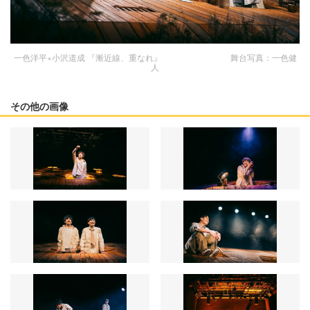
一色洋平×小沢道成 『漸近線、重なれ』 舞台写真：一色健
人
その他の画像