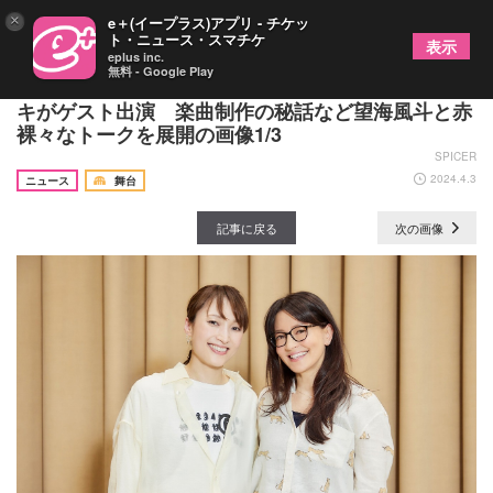
×
e＋(イープラス)アプリ - チケッ
ト・ニュース・スマチケ
表示
eplus inc.
無料 - Google Play
「望海風斗のサウンドイマジン」にアンジェラ・ア
キがゲスト出演 楽曲制作の秘話など望海風斗と赤
裸々なトークを展開の画像1/3
SPICER
2024.4.3
ニュース
舞台
記事に戻る
次の画像