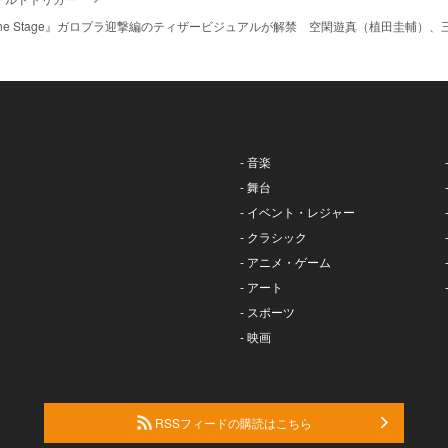
the Stage』ガロプラ迎撃編のティザービジュアルが解禁 空閑遊真（植田圭輔）
- 音楽
- 舞台
- イベント・レジャー
- クラシック
- アニメ・ゲーム
- アート
- スポーツ
- 映画
RSSフィードの購読はこちら