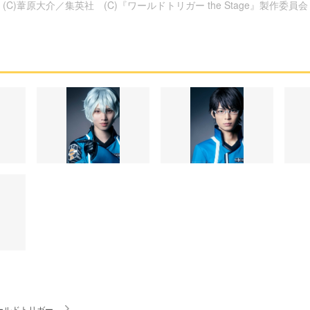
(C)葦原大介／集英社 (C)『ワールドトリガー the Stage』製作委員会
ールドトリガー