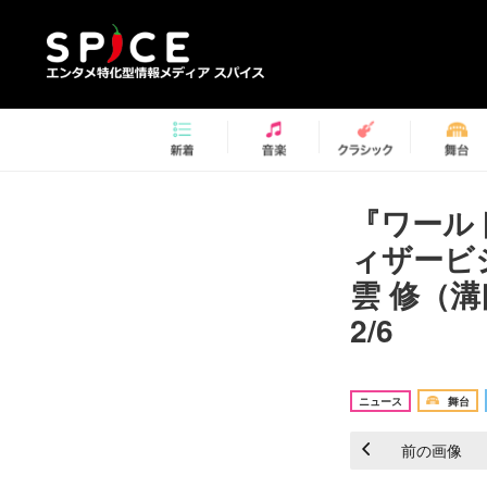
『ワールド
ィザービ
雲 修（
2/6
ニュース
舞台
前の画像