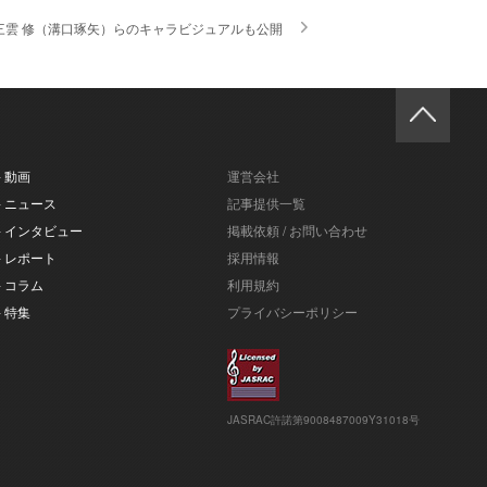
、三雲 修（溝口琢矢）らのキャラビジュアルも公開
- 動画
運営会社
- ニュース
記事提供一覧
- インタビュー
掲載依頼 / お問い合わせ
- レポート
採用情報
- コラム
利用規約
- 特集
プライバシーポリシー
JASRAC許諾第9008487009Y31018号