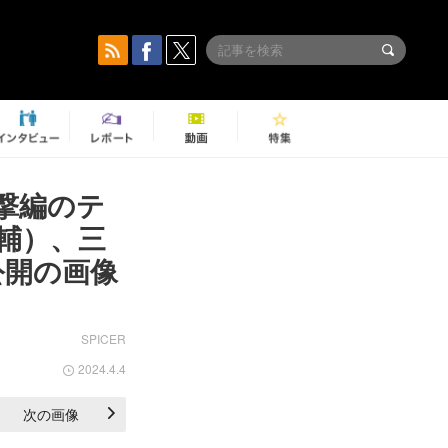
迎撃編のテ
輔）、三
公開の画像
SPICER
2024.4.4
次の画像