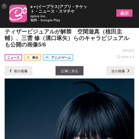
×
e＋(イープラス)アプリ - チケッ
ト・ニュース・スマチケ
表示
eplus inc.
無料 - Google Play
『ワールドトリガー the Stage』ガロプラ迎撃編の
ティザービジュアルが解禁 空閑遊真（植田圭
輔）、三雲 修（溝口琢矢）らのキャラビジュアル
も公開の画像5/6
SPICER
2024.4.4
ニュース
舞台
アニメ/ゲーム
前の画像
記事に戻る
次の画像