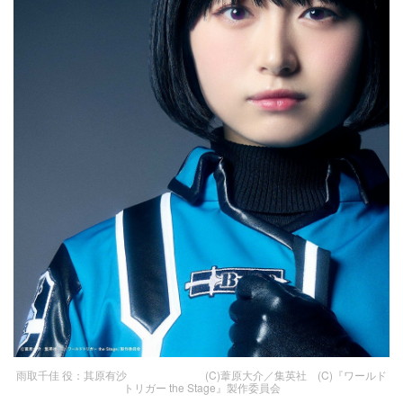
雨取千佳 役：其原有沙 (C)葦原大介／集英社 (C)『ワールド
トリガー the Stage』製作委員会