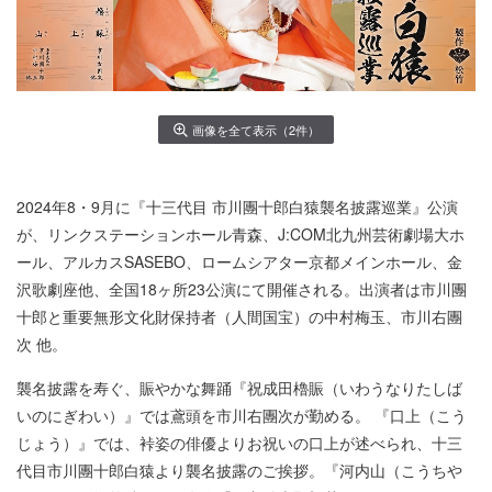
画像を全て表示（2件）
2024年8・9月に『十三代目 市川團十郎白猿襲名披露巡業』公演
が、リンクステーションホール青森、J:COM北九州芸術劇場大ホ
ール、アルカスSASEBO、ロームシアター京都メインホール、金
沢歌劇座他、全国18ヶ所23公演にて開催される。出演者は市川團
十郎と重要無形文化財保持者（人間国宝）の中村梅玉、市川右團
次 他。
襲名披露を寿ぐ、賑やかな舞踊『祝成田櫓賑（いわうなりたしば
いのにぎわい）』では鳶頭を市川右團次が勤める。 『口上（こう
じょう）』では、裃姿の俳優よりお祝いの口上が述べられ、十三
代目市川團十郎白猿より襲名披露のご挨拶。『河内山（こうちや