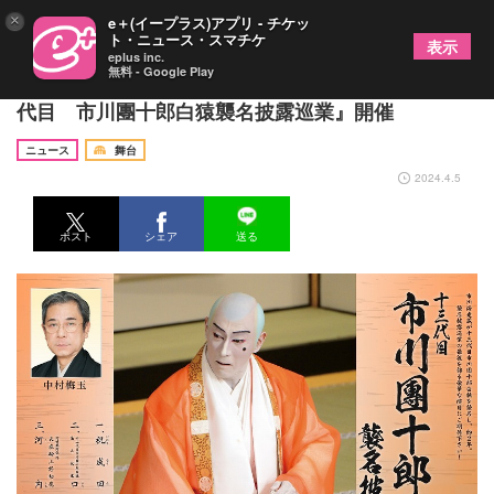
×
e＋(イープラス)アプリ - チケッ
ト・ニュース・スマチケ
表示
eplus inc.
無料 - Google Play
市川團十郎、中村梅玉、市川右團次ら出演 『十三
代目 市川團十郎白猿襲名披露巡業』開催
ニュース
舞台
2024.4.5
ポスト
シェア
送る