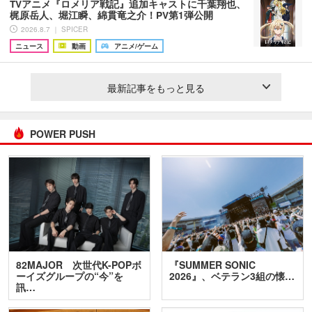
TVアニメ『ロメリア戦記』追加キャストに千葉翔也、
梶原岳人、堀江瞬、綿貫竜之介！PV第1弾公開
2026.8.7 ｜ SPICER
ニュース
動画
アニメ/ゲーム
最新記事をもっと見る
POWER PUSH
82MAJOR 次世代K-POPボ
『SUMMER SONIC
ーイズグループの“今”を
2026』、ベテラン3組の懐…
訊…