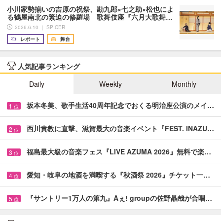
小川家勢揃いの吉原の祝祭、勘九郎×七之助×松也によ
る鶴屋南北の緊迫の修羅場 歌舞伎座『六月大歌舞…
2026.6.10 ｜ SPICER
レポート
舞台
人気記事ランキング
Daily
Weekly
Monthly
坂本冬美、歌手生活40周年記念でおくる明治座公演のメイ…
1
位
西川貴教に直撃、滋賀最大の音楽イベント『FEST. INAZU…
2
位
福島最大級の音楽フェス『LIVE AZUMA 2026』無料で楽…
3
位
愛知・岐阜の地酒を満喫する『秋酒祭 2026』チケット一…
4
位
『サントリー1万人の第九』Aぇ! groupの佐野晶哉が合唱…
5
位