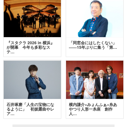
『スタクラ 2026 in 横浜』
「同窓会にはしたくない」
が開幕 今年も多彩なス
――15年ぶりに集う「第…
テ…
石井琢磨「人生の宝物にな
横内謙介×みょんふぁ×糸あ
るように」 初披露曲やレ
やつり人形一糸座 創作
ア…
人…