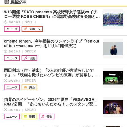
最新記事
9/13開催『SATO presents 高校野球女子選抜vsイチ
ロー選抜 KOBE CHIBEN』に習志野高校吹奏楽部と…
2026.8.7 ｜ SPICER
ニュース
スポーツ
omeme tenten、今年最後のワンマンライブ『ten out
of ten 〜one man〜』を11月に開催決定
2026.8.7 ｜ SPICER
ニュース
音楽
岡田利規（作・演出）「5人の俳優が素晴らしいで
す」～『映画を撮りたいゾンビの演劇』が開幕し、…
2026.8.7 ｜ SPICER
ニュース
舞台
猫背のネイビーセゾン、2026年夏曲「VEGAVEGA」
のMV公開 「あっちいんだから！」のスタンプ配…
2026.8.7 ｜ SPICER
ニュース
動画
音楽