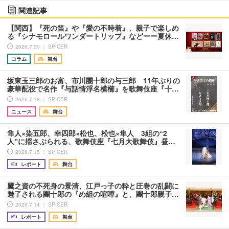
関連記事
【関西】『死の笛』や『愛の不時着』、親子で楽しめ
る『シナモロールワンダートリップ』などーー夏休…
2026.7.30 ｜ SPICER
コラム
舞台
坂東玉三郎のお富、市川團十郎の与三郎 11年ぶりの
豪華配役で名作『与話情浮名横櫛』を歌舞伎座『十…
2026.7.18 ｜ SPICER
ニュース
舞台
隼人×染五郎、幸四郎×松也、松也×隼人 3組の“2
人”に揺さぶられる、歌舞伎座『七月大歌舞伎』昼…
2026.7.15 ｜ SPICER
レポート
舞台
鷹之資の不死身の景清、江戸っ子の粋と圧巻の乱闘に
魅了される團十郎の『め組の喧嘩』と、團十郎親子…
2026.7.14 ｜ SPICER
レポート
舞台