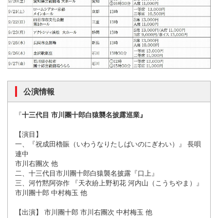
公演情報
『
十三代目 市川團十郎白猿襲名披露巡業』
【演目】
一、『祝成田櫓賑（いわうなりたしばいのにぎわい）』 長唄
連中
市川右團次 他
二、十三代目市川團十郎白猿襲名披露『口上』
三、河竹黙阿弥作 『天衣紛上野初花 河内山（こうちやま）』
市川團十郎 中村梅玉 他
【出演】 市川團十郎 市川右團次 中村梅玉 他