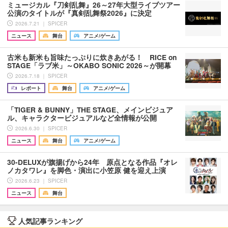
ミュージカル『刀剣乱舞』26～27年大型ライブツアー
公演のタイトルが『真剣乱舞祭2026』に決定
2026.7.21 ｜ SPICER
ニュース
舞台
アニメ/ゲーム
古米も新米も旨味たっぷりに炊きあがる！ RICE on
STAGE「ラブ米」～OKABO SONIC 2026～が開幕
2026.7.18 ｜ SPICER
レポート
舞台
アニメ/ゲーム
「TIGER & BUNNY」THE STAGE、メインビジュア
ル、キャラクタービジュアルなど全情報が公開
2026.6.30 ｜ SPICER
ニュース
舞台
アニメ/ゲーム
30-DELUXが旗揚げから24年 原点となる作品『オレ
ノカタワレ』を脚色・演出に小笠原 健を迎え上演
2026.6.23 ｜ SPICER
ニュース
舞台
人気記事ランキング