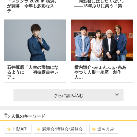
『スタクラ 2026 in 横浜』
「同窓会にはしたくない」
が開幕 今年も多彩なス
――15年ぶりに集う「第…
テ…
石井琢磨「人生の宝物にな
横内謙介×みょんふぁ×糸あ
るように」 初披露曲やレ
やつり人形一糸座 創作
ア…
人…
さらに読み込む
人気のキーワード
HIMARI
展示会/博覧会/展覧会
堀ちえみ