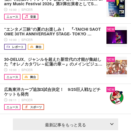
arry Music Festival 2026』第3弾出演者としてS…
10:00 ｜ SPICER
ニュース
音楽
“エンタメ三昧”の夏のお楽しみ！ 『-TAICHI SAOT
NEW
OME 30TH ANNIVERSARY STAGE- TOKYO …
10:00 ｜ SPICER
レポート
舞台
30-DELUX、ジャンルを超えた新世代の才能が集結し
NEW
た『オレノカタワレ～紅蓮の章～』のメインビジュ…
10:00 ｜ SPICER
ニュース
舞台
広島東洋カープ追加3試合決定！ 9/25巨人戦などチ
NEW
ケットも発売
09:11 ｜ SPICER
ニュース
スポーツ
最新記事をもっと見る