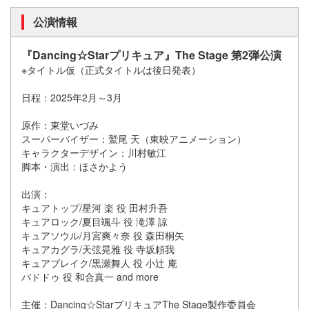
公演情報
『Dancing☆Starプリキュア』The Stage 第2弾公演
※タイトル仮（正式タイトルは後日発表）
日程：2025年2月～3月
原作：東堂いづみ
スーパーバイザー：鷲尾 天（東映アニメーション）
キャラクターデザイン：川村敏江
脚本・演出：ほさかよう
出演：
キュアトップ/星河 楽 役 田村升吾
キュアロック/夏目颯斗 役 滝澤 諒
キュアソウル/月宮爽々奈 役 森田桐矢
キュアカグラ/天弦晃雅 役 寺坂頼我
キュアブレイク/黒瀬舞人 役 小辻 庵
パドドゥ 役 和合真一 and more
主催：Dancing☆StarプリキュアThe Stage製作委員会