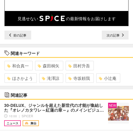
見逃せない
の最新情報をお届けします
前の記事
次の記事
関連キーワード
和合真一
森田桐矢
田村升吾
ほさかよう
滝澤諒
寺坂頼我
小辻庵
関連記事
30-DELUX、ジャンルを超えた新世代の才能が集結し
NEW
た『オレノカタワレ～紅蓮の章～』のメインビジュ…
10:00 ｜ SPICER
ニュース
舞台