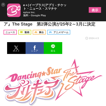
×
e＋(イープラス)アプリ - チケッ
ト・ニュース・スマチケ
表示
eplus inc.
無料 - Google Play
「男子プリキュア」の『Dancing☆Starプリキュ
ア』The Stage 第2弾公演が25年2～3月に決定
ニュース
動画
舞台
アニメ/ゲーム
2024.4.5
ポスト
シェア
送る