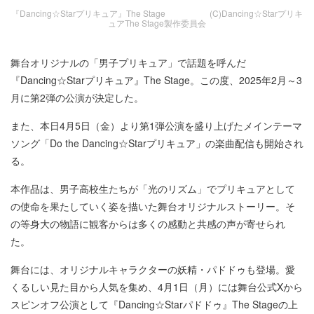
『Dancing☆Starプリキュア』The Stage (C)Dancing☆Starプリキ
ュアThe Stage製作委員会
舞台オリジナルの「男子プリキュア」で話題を呼んだ
『Dancing☆Starプリキュア』The Stage。この度、2025年2月～3
月に第2弾の公演が決定した。
また、本日4月5日（金）より第1弾公演を盛り上げたメインテーマ
ソング「Do the Dancing☆Starプリキュア」の楽曲配信も開始され
る。
本作品は、男子高校生たちが「光のリズム」でプリキュアとして
の使命を果たしていく姿を描いた舞台オリジナルストーリー。そ
の等身大の物語に観客からは多くの感動と共感の声が寄せられ
た。
舞台には、オリジナルキャラクターの妖精・パドドゥも登場。愛
くるしい見た目から人気を集め、4月1日（月）には舞台公式Xから
スピンオフ公演として『Dancing☆Starパドドゥ』The Stageの上