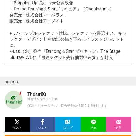
「Stepping Up!!②」 ※未公開映像
「Do the Dancing☆Starプリキュア」（Opening mix）
発売元 : 株式会社マーベラス
販売元 : 株式会社アニメイト
※リバーシブルジャケット仕様。ジャケットを裏返すと、キャ
ラクターデザイン川村敏江の描き下ろしイラストジャケット
に。
※4/10（水）発売『Dancing☆Star プリキュア』The Stage
Blu-ray/DVDに「最速
先行抽選申込券」が封入
SPICER
TheatriX!
舞台情報専門SPICER
演劇・ミュージカル・舞台全般の情報をお届けします。
ポスト
シェア
はてブ
送る
送信