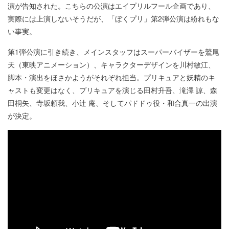
演が告知された。こちらの公演はエイプリルフール企画であり、
実際には上演しないそうだが、「ぼくプリ」第2弾公演は紛れもな
い事実。
第1弾公演に引き続き、メインスタッフはスーパーバイザーを鷲尾
天（東映アニメーション）、キャラクターデザインを川村敏江、
脚本・演出をほさかようがそれぞれ担当。プリキュアと妖精のキ
ャストも変更はなく、プリキュアを演じる田村升吾、滝澤 諒、森
田桐矢、寺坂頼我、小辻 庵、そしてパドドゥ役・和合真一の出演
が決定。