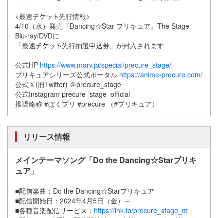
<最速
先行情報>
4/10（水）発売『Dancing☆Star プリキュア』The Stage
Blu-ray/DVDに
「最速
先行抽選申込券」が封入されます
公式HP
https://www.marv.jp/special/precure_stage/
プリキュアシリーズ公式ポータル
https://anime-precure.com/
公式Ｘ(旧Twitter) ＠precure_stage
公式Instagram precure_stage_official
推奨略称 #ぼくプリ #precure （#プリキュア）
リリース情報
メインテーマソング「Do the Dancing☆Starプリキ
ュア」
■配信楽曲：Do the Dancing☆Starプリキュア
■配信開始日：2024年4月5日（金）～
■各種音楽配信サービス：
https://lnk.to/precure_stage_m