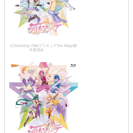
(C)Dancing☆StarプリキュアThe Stage製
作委員会