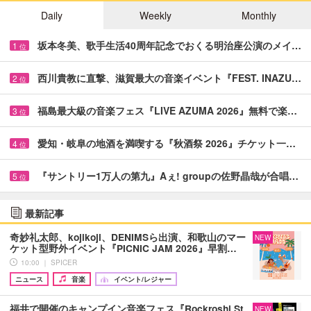
Daily
Weekly
Monthly
坂本冬美、歌手生活40周年記念でおくる明治座公演のメイ…
1
位
西川貴教に直撃、滋賀最大の音楽イベント『FEST. INAZU…
2
位
福島最大級の音楽フェス『LIVE AZUMA 2026』無料で楽…
3
位
愛知・岐阜の地酒を満喫する『秋酒祭 2026』チケット一…
4
位
『サントリー1万人の第九』Aぇ! groupの佐野晶哉が合唱…
5
位
最新記事
奇妙礼太郎、kojikoji、DENIMSら出演、和歌山のマー
NEW
ケット型野外イベント『PICNIC JAM 2026』早割…
10:00 ｜ SPICER
ニュース
音楽
イベント/レジャー
福井で開催のキャンプイン音楽フェス『Rockroshi St
NEW