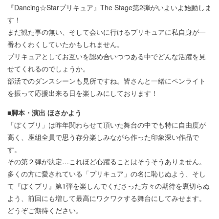
『Dancing☆Starプリキュア』The Stage第2弾がいよいよ始動しま
す！
まだ観た事の無い、そして会いに行けるプリキュアに私自身が一
番わくわくしていたかもしれません。
プリキュアとしてお互いを認め合いつつある中でどんな活躍を見
せてくれるのでしょうか。
部活でのダンスシーンも見所ですね。皆さんと一緒にペンライト
を振って応援出来る日を楽しみにしております！
■脚本・演出 ほさかよう
「ぼくプリ」は昨年関わらせて頂いた舞台の中でも特に自由度が
高く、座組全員で思う存分楽しみながら作った印象深い作品で
す。
その第２弾が決定…これほど心躍ることはそうそうありません。
多くの方に愛されている「プリキュア」の名に恥じぬよう、そし
て『ぼくプリ』第1弾を楽しんでくださった方々の期待を裏切らぬ
よう、前回にも増して最高にワクワクする舞台にしてみせます。
どうぞご期待ください。