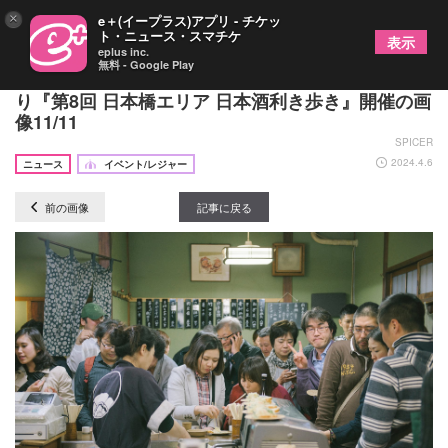
×
e＋(イープラス)アプリ - チケッ
ト・ニュース・スマチケ
表示
eplus inc.
無料 - Google Play
全国約50蔵の日本酒が飲み放題で味わえる 5年ぶ
り『第8回 日本橋エリア 日本酒利き歩き』開催の画
像11/11
SPICER
2024.4.6
ニュース
イベント/レジャー
前の画像
記事に戻る