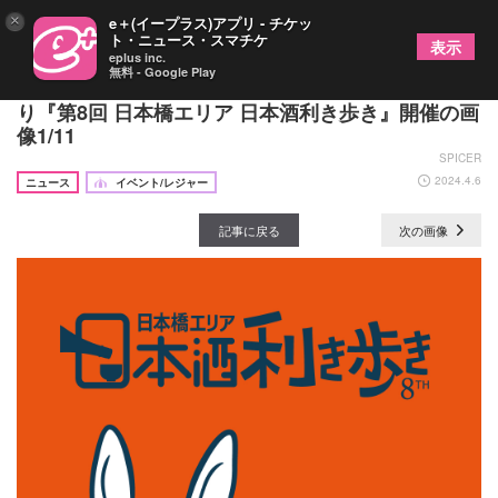
×
e＋(イープラス)アプリ - チケッ
ト・ニュース・スマチケ
表示
eplus inc.
無料 - Google Play
全国約50蔵の日本酒が飲み放題で味わえる 5年ぶ
り『第8回 日本橋エリア 日本酒利き歩き』開催の画
像1/11
SPICER
2024.4.6
ニュース
イベント/レジャー
記事に戻る
次の画像