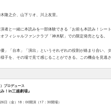
神木隆之介、山下リオ、川上友里。
出演者と一緒に本読みを一部体験できる「お前も本読み！シー
介オフィシャルファンクラブ「神木駅」での限定発売となる。
俳優」「台本」「演出」というそれぞれの役割が絡まり合い、
る様子を、その場で見て感じることができる。この機会を見逃
E）プロデュース
み！in三越劇場』
月26日（金）18：00開演（17：30開場）