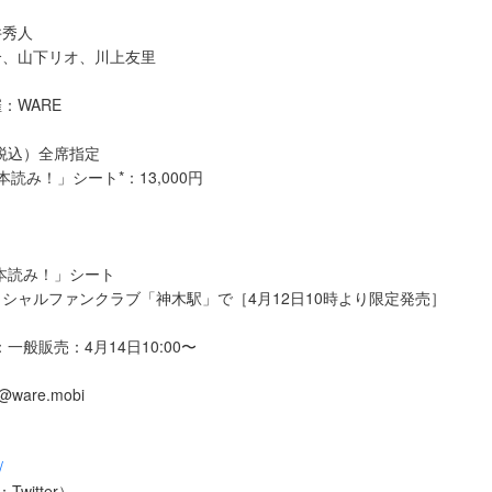
井秀人
介、山下リオ、川上友里
：WARE
税込）全席指定
読み！」シート*：13,000円
本読み！」シート
シャルファンクラブ「神木駅」で［4月12日10時より限定発売］
一般販売：4月14日10:00〜
ware.mobi
/
witter）