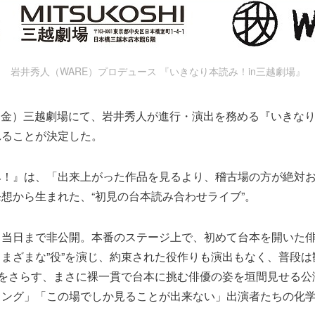
岩井秀人（WARE）プロデュース 『いきなり本読み！in三越劇場』
6日（金）三越劇場にて、岩井秀人が進行・演出を務める『いきなり本
れることが決定した。
み！』は、「出来上がった作品を見るより、稽古場の方が絶対
想から生まれた、“初見の台本読み合わせライブ”。
、当日まで非公開。本番のステージ上で、初めて台本を開いた
まざまな”役”を演じ、約束された役作りも演出もなく、普段は
情をさらす、まさに裸一貫で台本に挑む俳優の姿を垣間見せる公
ィング」「この場でしか見ることが出来ない」出演者たちの化