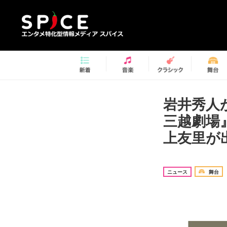
岩井秀人
三越劇場
上友里が
ニュース
舞台