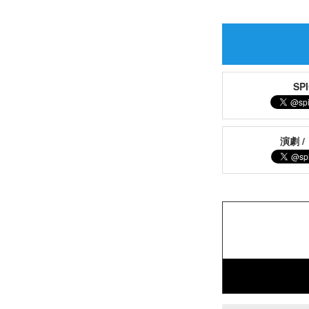
S
演劇 /