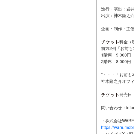
進行・演出：岩
出演：神木隆之
企画・制作・主催
料金（
前方2列「お前も本
1階席：9,000円
2階席：8,000円
*・・・「お前も
神木隆之介オフィ
発売日：
問い合わせ：info@
・株式会社WARE
https://ware.mobi
・ハイバイX（旧：T