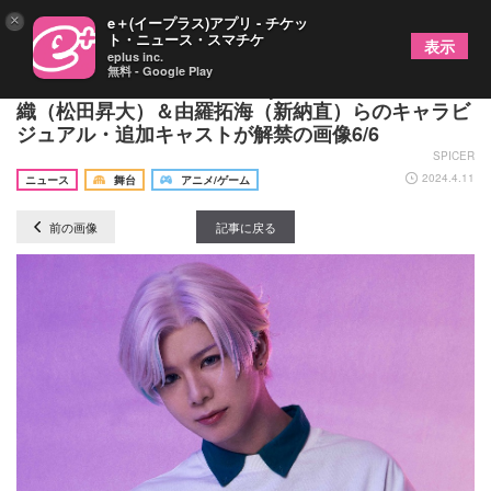
×
e＋(イープラス)アプリ - チケッ
ト・ニュース・スマチケ
表示
eplus inc.
無料 - Google Play
パーセプションステージ『Opus.COLORs』灰島伊
織（松田昇大）＆由羅拓海（新納直）らのキャラビ
ジュアル・追加キャストが解禁の画像6/6
SPICER
2024.4.11
ニュース
舞台
アニメ/ゲーム
前の画像
記事に戻る