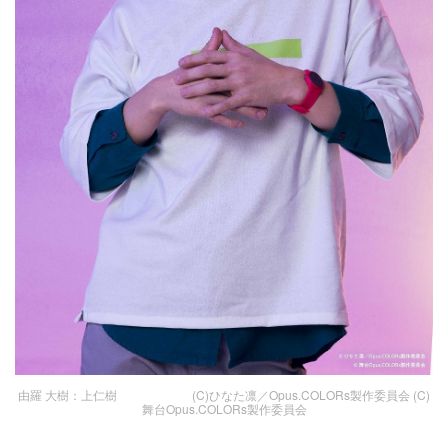
由羅 大樹：上仁樹 (C)ひなた凛／Opus.COLORs製作委員会 (C)
舞台Opus.COLORs製作委員会