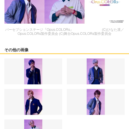
パーセプションステージ『Opus.COLORs』 (C)ひなた凛／
Opus.COLORs製作委員会 (C)舞台Opus.COLORs製作委員会
その他の画像