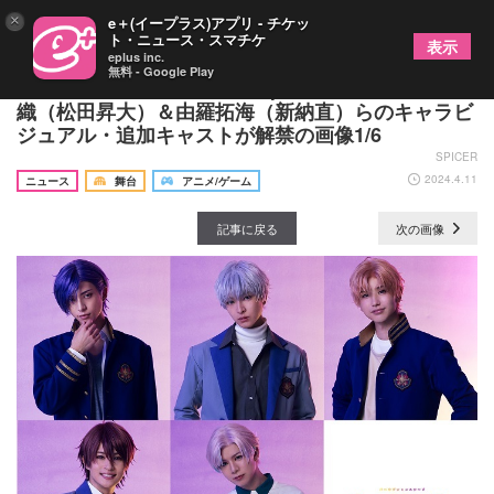
×
e＋(イープラス)アプリ - チケッ
ト・ニュース・スマチケ
表示
eplus inc.
無料 - Google Play
パーセプションステージ『Opus.COLORs』灰島伊
織（松田昇大）＆由羅拓海（新納直）らのキャラビ
ジュアル・追加キャストが解禁の画像1/6
SPICER
2024.4.11
ニュース
舞台
アニメ/ゲーム
記事に戻る
次の画像